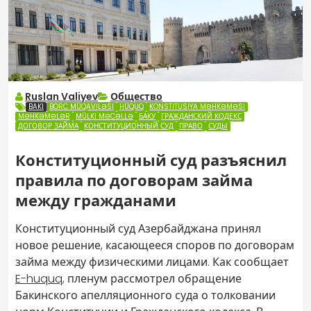
Ruslan Valiyev
Общество
BAKI
BORC MÜQAVILƏSI
HÜQUQ
KONSTITUSIYA MƏHKƏMƏSI
MƏHKƏMƏLƏR
MÜLKI MƏCƏLLƏ
БАКУ
ГРАЖДАНСКИЙ КОДЕКС
ДОГОВОР ЗАЙМА
КОНСТИТУЦИОННЫЙ СУД
ПРАВО
СУДЫ
Конституционный суд разъяснил
правила по договорам займа
между гражданами
Конституционный суд Азербайджана принял
новое решение, касающееся споров по договорам
займа между физическими лицами. Как сообщает
E-huquq
, пленум рассмотрел обращение
Бакинского апелляционного суда о толковании