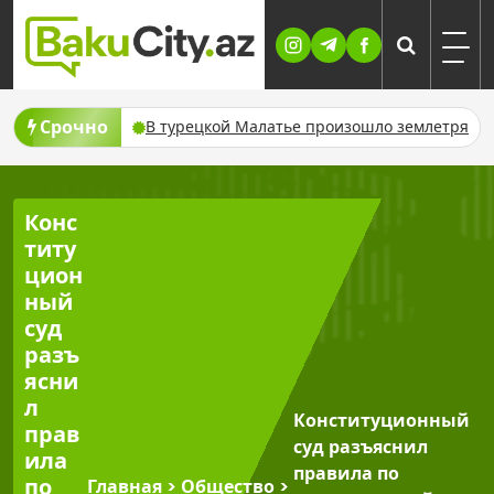
Skip
to
content
Срочно
нсию проактивно
В турецкой Малатье произошло землетрясен
Конс
титу
цион
ный
суд
разъ
ясни
л
Конституционный
прав
суд разъяснил
ила
правила по
по
Главная
>
Общество
>