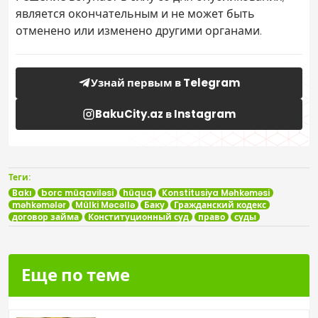
является окончательным и не может быть
отменено или изменено другими органами.
Узнай первым в Telegram
BakuCity.az в Instagram
Теги:
Bakı
borc müqaviləsi
hüquq
Konstitusiya Məhkəməsi
məhkəmələr
Mülki Məcəllə
Баку
Гражданский кодекс
договор займа
Конституционный суд
право
суды
Еще по теме