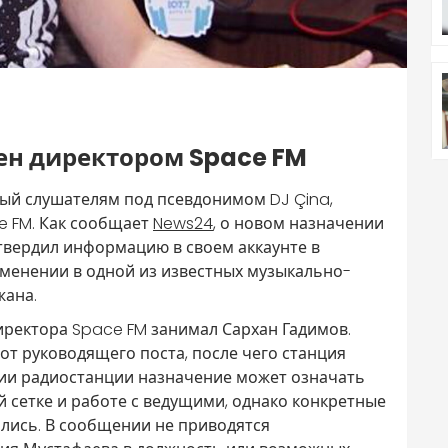
ен директором Space FM
ый слушателям под псевдонимом DJ Çina,
e FM. Как сообщает
News24
, о новом назначении
дтвердил информацию в своем аккаунте в
зменении в одной из известных музыкально-
жана.
иректора Space FM занимал Сархан Гадимов.
от руководящего поста, после чего станция
рии радиостанции назначение может означать
 сетке и работе с ведущими, однако конкретные
ались. В сообщении не приводятся