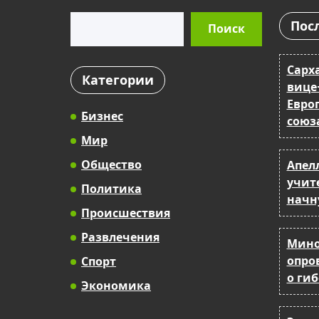
Поиск
Пос
Поиск
Сарх
Категории
вице
Евро
Бизнес
союз
Мир
Общество
Апел
учит
Политика
начн
Происшествия
Развлечения
Мино
опро
Спорт
о ги
Экономика