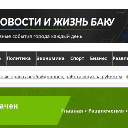
р
Политика
Экономика
Спорт
Бизнес
Развл
нные права азербайджанцев, работающих за рубежом
начен
Главная
>
Развлечения