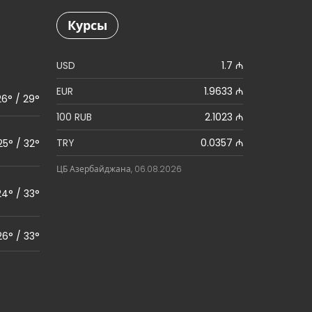
Курсы
USD
1.7 ₼
EUR
1.9633 ₼
26° / 29°
100 RUB
2.1023 ₼
TRY
0.0357 ₼
25° / 32°
ЦБ Азербайджана, 06.08.2026
24° / 33°
26° / 33°