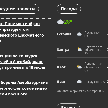
ледние новости
Погода
28°
ан Гашимов избран
-президентом
Пасмурно ·
Сегодня
пейского шахматного
8%
а
Переменная
Завтра
облачность ·
3%
ляции по конкурсу
елей в Азербайджане
Переменная
8 авг
ут принимать 19 июля
облачность ·
0%
9 авг
бороны Азербайджана
Пасмурно · 0%
вергло фейковое видео
Обновлено при открытии страницы
бели военного
Воздух