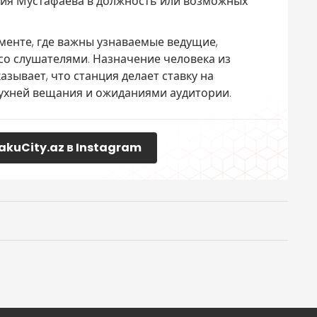
ния Мустафаева в должность или возможных
менте, где важны узнаваемые ведущие,
со слушателями. Назначение человека из
ывает, что станция делает ставку на
кухней вещания и ожиданиями аудитории.
akuCity.az в Instagram