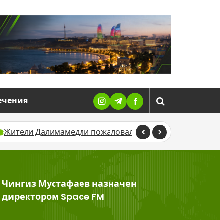
ечения
Жители Далимамедли пожаловались на антисанитарию
Чингиз Мустафаев назначен
>
директором Space FM