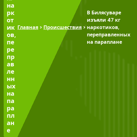
на
рк
В Билясуваре
от
изъяли 47 кг
ик
Главная
>
Происшествия
>
наркотиков,
ов,
переправленных
пе
на параплане
ре
пр
ав
ле
нн
ых
на
па
ра
пл
ан
е