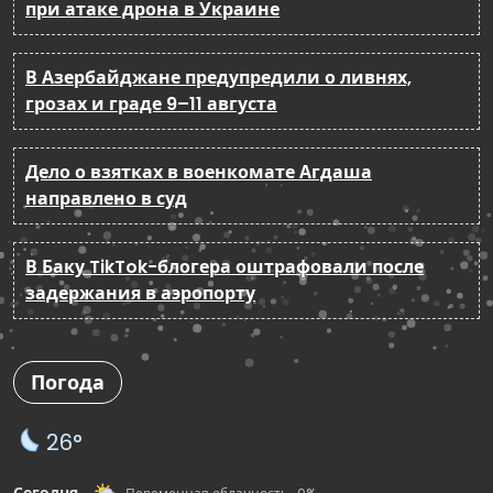
при атаке дрона в Украине
В Азербайджане предупредили о ливнях,
грозах и граде 9–11 августа
Дело о взятках в военкомате Агдаша
направлено в суд
В Баку TikTok-блогера оштрафовали после
задержания в аэропорту
Погода
26°