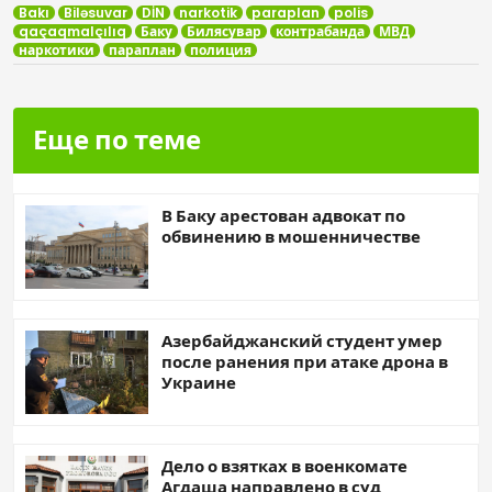
Bakı
Biləsuvar
DİN
narkotik
paraplan
polis
qaçaqmalçılıq
Баку
Билясувар
контрабанда
МВД
наркотики
параплан
полиция
Еще по теме
В Баку арестован адвокат по
обвинению в мошенничестве
Азербайджанский студент умер
после ранения при атаке дрона в
Украине
Дело о взятках в военкомате
Агдаша направлено в суд