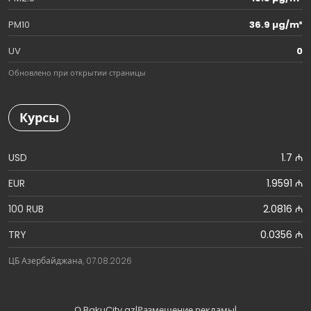
PM10
36.9 µg/m³
UV
0
Обновлено при открытии страницы
Курсы
USD
1.7 ₼
EUR
1.9591 ₼
100 RUB
2.0816 ₼
TRY
0.0356 ₼
ЦБ Азербайджана, 07.08.2026
О BakuCity.az
|
Размещение рекламы
|