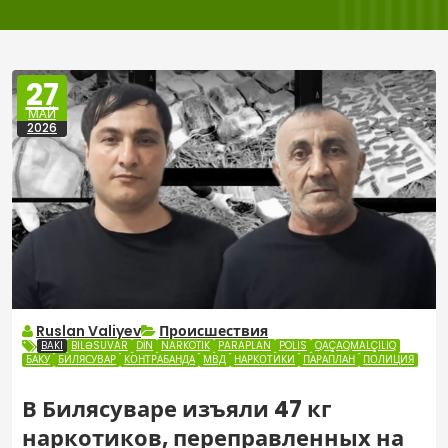
27
МАЙ
2026
Ruslan Valiyev
Происшествия
BAKI
BILƏSUVAR
DİN
NARKOTIK
PARAPLAN
POLIS
QAÇAQMALÇILIQ
БАКУ
БИЛЯСУВАР
КОНТРАБАНДА
МВД
НАРКОТИКИ
ПАРАПЛАН
ПОЛИЦИЯ
В Билясуваре изъяли 47 кг
наркотиков, переправленных на