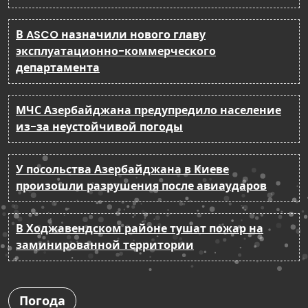
В ASCO назначили нового главу
эксплуатационно-коммерческого
департамента
МЧС Азербайджана предупредило население
из-за неустойчивой погоды
У посольства Азербайджана в Киеве
произошли разрушения после авиаударов
В Ходжавендском районе тушат пожар на
заминированной территории
Погода