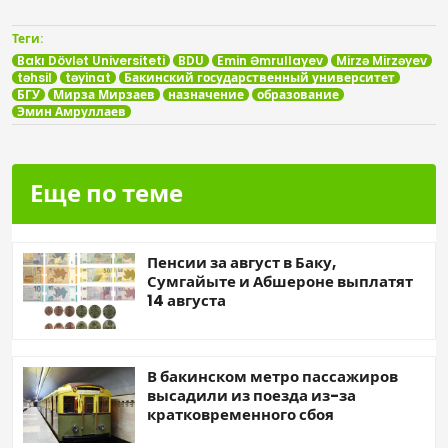
Теги:
Bakı Dövlət Universiteti
BDU
Emin Əmrullayev
Mirzə Mirzəyev
təhsil
təyinat
Бакинский государственный университет
БГУ
Мирза Мирзаев
назначение
образование
Эмин Амруллаев
Еще по теме
Пенсии за август в Баку,
Сумгайыте и Абшероне выплатят
14 августа
В бакинском метро пассажиров
высадили из поезда из-за
кратковременного сбоя