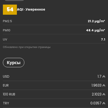
54
AQI · Умеренное
PM2.5
21.2 µg/m³
PM10
48.4 µg/m³
UV
7.1
Обновлено при открытии страницы
Курсы
USD
1.7 ₼
EUR
1.9633 ₼
100 RUB
2.1023 ₼
TRY
0.0357 ₼