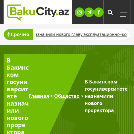
Skip
to
content
Срочно
В ASCO назначили нового главу эксплуатационно-коммерческо
В
Бакинс
ком
госуни
В Бакинском
версит
госуниверситете
ете
Главная
>
Общество
>
назначили
назнач
нового
или
проректора
нового
проре
ктора