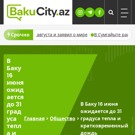
Skip
to
content
Срочно
с 8 августа и заявил о мире
В Сумгайыте расширяется прова
В
Баку
16
июня
ожид
ается
до 31
В Баку 16 июня
град
ожидается до 31
уса
Главная
>
Общество
>
градуса тепла и
тепл
кратковременный
а и
дождь