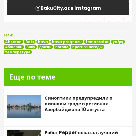
BakuCity.az в Instagram
Теги:
Abşeron
Bakı
hava
hava proqnozu
temperatur
yağış
Абшерон
Баку
дождь
погода
прогноз погоды
температура
Еще по теме
Синоптики предупредили о
ливнях и граде в регионах
Азербайджана 10 августа
Робот Pepper показал лучший