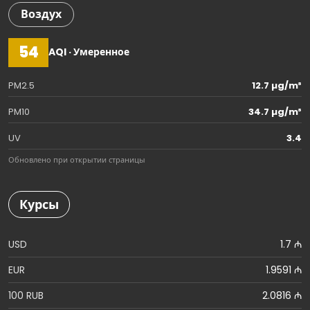
Воздух
54
AQI · Умеренное
PM2.5
12.7 µg/m³
PM10
34.7 µg/m³
UV
3.4
Обновлено при открытии страницы
Курсы
USD
1.7 ₼
EUR
1.9591 ₼
100 RUB
2.0816 ₼