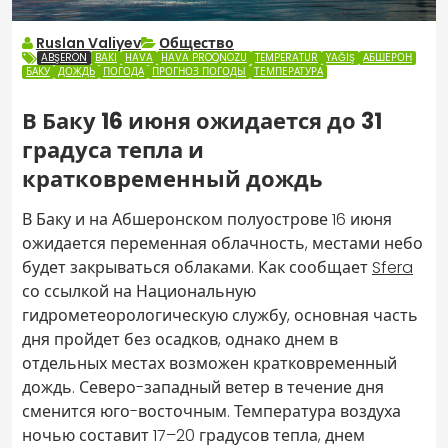
Ruslan Valiyev
Общество
ABŞERON
BAKI
HAVA
HAVA PROQNOZU
TEMPERATUR
YAĞIŞ
АБШЕРОН
БАКУ
ДОЖДЬ
ПОГОДА
ПРОГНОЗ ПОГОДЫ
ТЕМПЕРАТУРА
В Баку 16 июня ожидается до 31
градуса тепла и
кратковременный дождь
В Баку и на Абшеронском полуострове 16 июня
ожидается переменная облачность, местами небо
будет закрываться облаками. Как сообщает
Sfera
со ссылкой на Национальную
гидрометеорологическую службу, основная часть
дня пройдет без осадков, однако днем в
отдельных местах возможен кратковременный
дождь. Северо-западный ветер в течение дня
сменится юго-восточным. Температура воздуха
ночью составит 17–20 градусов тепла, днем