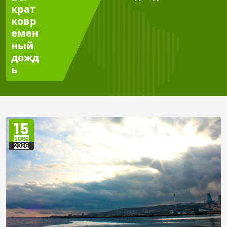
крат
ковр
емен
ный
дожд
ь
15
ИЮН
2026