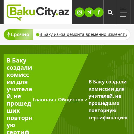
Skip
to
content
Срочно
тключат газ
В Баку из-за ремонта временно изменят движе
В Баку
создали
комисс
ии для
В Баку создали
учителе
комиссии для
й, не
учителей, не
Главная
>
Общество
>
прошед
прошедших
ших
повторную
повторн
сертификацию
ую
сертиф