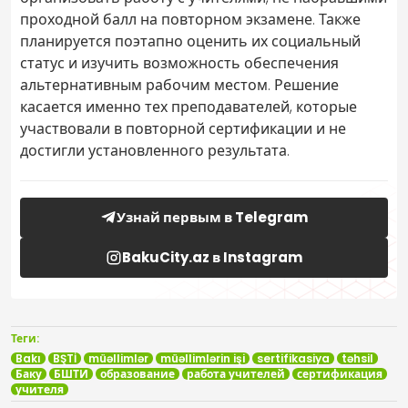
проходной балл на повторном экзамене. Также
планируется поэтапно оценить их социальный
статус и изучить возможность обеспечения
альтернативным рабочим местом. Решение
касается именно тех преподавателей, которые
участвовали в повторной сертификации и не
достигли установленного результата.
Узнай первым в Telegram
BakuCity.az в Instagram
Теги:
Bakı
BŞTİ
müəllimlər
müəllimlərin işi
sertifikasiya
təhsil
Баку
БШТИ
образование
работа учителей
сертификация
учителя