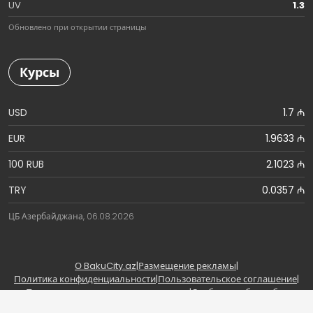
UV
1.3
Обновлено при открытии страницы
Курсы
USD
1.7 ₼
EUR
1.9633 ₼
100 RUB
2.1023 ₼
TRY
0.0357 ₼
ЦБ Азербайджана, 06.08.2026
О BakuCity.az
|
Размещение рекламы
|
Политика конфиденциальности
|
Пользовательское соглашение
|
Правила использования материалов
|
Сообщить об ошибке