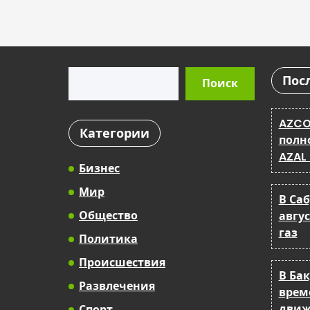
Поиск
Пос
Поиск
AZCO
Категории
полн
AZAL
Бизнес
Мир
В Са
Общество
авгу
газ
Политика
Происшествия
В Ба
Развлечения
врем
движ
Спорт