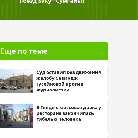
поезд Баку—Сумгайыт
Еще по теме
Суд оставил без движения
жалобу Севиндж
Гусейновой против
журналистки
В Гяндже массовая драка у
ресторана закончилась
гибелью человека