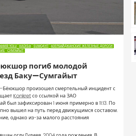
DƏMIR YOLU
HADISƏ
SUMQAYIT
АЗЕРБАЙДЖАНСКИЕ ЖЕЛЕЗНЫЕ ДОРОГИ
ВИЕ
СУМГАЙЫТ
ёюкшор погиб молодой
оезд Баку—Сумгайыт
—Бёюкшор произошел смертельный инцидент с
бщает
Konkret
со ссылкой на ЗАО
й был зафиксирован 1 июня примерно в 11:13. По
пно вышел на путь перед движущимся составом.
е, однако из-за малого расстояния
шан оглу Гулиев, 2004 года рождения. В