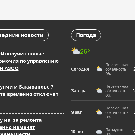
ледние новости
Погода
26°
N получит новые
омочия по управлению
Переменная
 и ASCO
Сегодня
облачность ·
0%
бунчи и Бакиханове 7
Переменная
Завтра
облачность ·
ста временно отключат
0%
Переменная
9 авг
облачность ·
0%
ку из-за ремонта
енно изменят
Пасмурно ·
10 авг
ение шести
0%