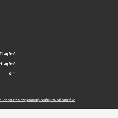
11 µg/m³
.4 µg/m³
0.4
льзования материалов
|
Сообщить об ошибке