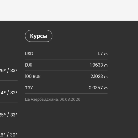
Курсы
USD
1.7 ₼
EUR
1.9633 ₼
26° / 33°
100 RUB
2.1023 ₼
TRY
0.0357 ₼
24° / 32°
ЦБ Азербайджана, 06.08.2026
25° / 33°
26° / 30°