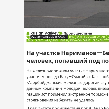
Ruslan Valiyev
Происшествия
AZƏRBAYCAN DƏMIR YOLLARI
BAKI
BAKI—SUMQAYIT QATARI
БАКУ
ЖЕЛЕЗНАЯ ДОРОГА
ПОЕЗД БАКУ—СУМГАЙЫТ
ПРОИСШЕСТ
На участке Нариманов—Б
человек, попавший под п
На железнодорожном участке Нариманов
участием поезда Баку—Сумгайыт. Как соо
«Азербайджанские железные дороги», случа
данным компании, молодой человек внеза
Машинист применил экстренное торможени
столкновения избежать не удалось.
В результате происшествия погиб Анар Ров