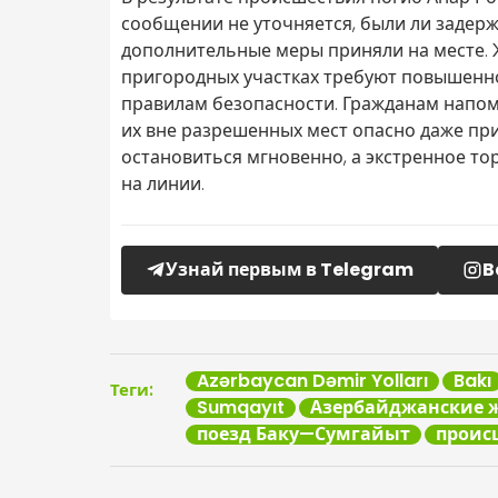
сообщении не уточняется, были ли задерж
дополнительные меры приняли на месте.
пригородных участках требуют повышенн
правилам безопасности. Гражданам напом
их вне разрешенных мест опасно даже при
остановиться мгновенно, а экстренное т
на линии.
Узнай первым в Telegram
B
Azərbaycan Dəmir Yolları
Bakı
Теги:
Sumqayıt
Азербайджанские 
поезд Баку—Сумгайыт
проис