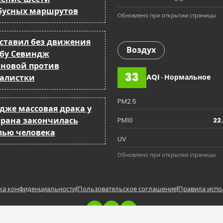
бусных маршрутов
Обновлено при открытии страницы
оставил без движения
Воздух
бу Севиндж
йновой против
33
алистки
AQI · Нормальное
PM2.5
ндже массовая драка у
орана закончилась
PM10
22
лью человека
UV
Обновлено при открытии страницы
ка конфиденциальности
|
Пользовательское соглашение
|
Правила испо