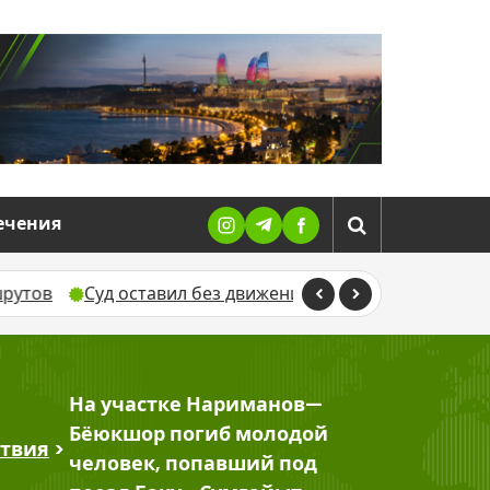
ечения
Суд оставил без движения жалобу Севиндж Гусейново
На участке Нариманов—
Бёюкшор погиб молодой
твия
>
человек, попавший под