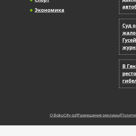
авто
Экономика
Суд 
жало
Гусе
журн
В Гя
рест
гибе
О BakuCity.az
|
Размещение рекламы
|
Полити