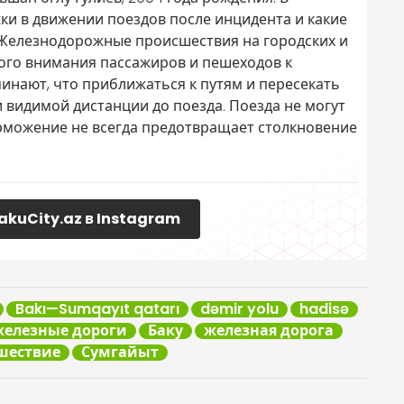
ки в движении поездов после инцидента и какие
 Железнодорожные происшествия на городских и
ого внимания пассажиров и пешеходов к
инают, что приближаться к путям и пересекать
 видимой дистанции до поезда. Поезда не могут
орможение не всегда предотвращает столкновение
akuCity.az в Instagram
Bakı—Sumqayıt qatarı
dəmir yolu
hadisə
железные дороги
Баку
железная дорога
шествие
Сумгайыт