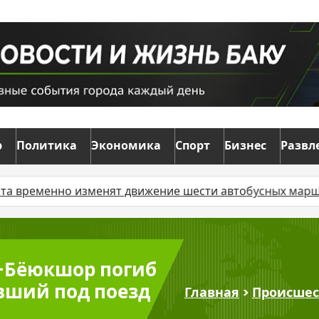
р
Политика
Экономика
Спорт
Бизнес
Развл
менно изменят движение шести автобусных маршрутов
—Бёюкшор погиб
вший под поезд
Главная
>
Происшес