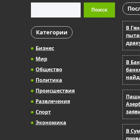
Поиск
Пос
Поиск
В Гя
Категории
пыта
драку
Бизнес
Мир
В Ба
Общество
банк
найд
Политика
Происшествия
Паши
Развлечения
Азер
заяв
Спорт
Экономика
В Су
прова