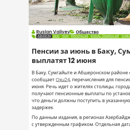
Ruslan Valiyev
Общество
ABŞERON
BAKI
IYUN
PENSIYALAR
SOSIAL ÖDƏNIŞLƏR
SUMQ
Пенсии за июнь в Баку, С
выплатят 12 июня
В Баку, Сумгайыте и Абшеронском районе 
сообщает
Oxu24
, перечисления для пенси
июня. Речь идет о жителях столицы, горо
получают пенсионные выплаты по установл
что деньги должны поступить в указанную 
задержек.
По данным издания, в регионах Азербайдж
с утвержденным графиком. Отдельная дат