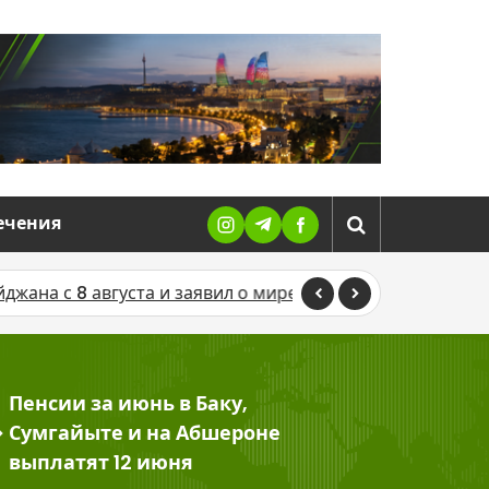
ечения
а и заявил о мире
В Сумгайыте расширяется провал 
Пенсии за июнь в Баку,
>
Сумгайыте и на Абшероне
выплатят 12 июня