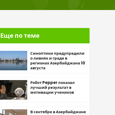
Еще по теме
Синоптики предупредили
о ливнях и граде в
регионах Азербайджана 10
августа
Робот Pepper показал
лучший результат в
мотивации учеников
В сентябре в Азербайджане