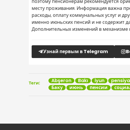
поэтому пенсионерам рекомендуется ори
месту проживания. Информация важна преж
расходы, оплату коммунальных услуг и др
именно июньских пенсий и не содержит д
Дополнительных изменений в механизме н
Узнай первым в Telegram
B
Abşeron
Bakı
iyun
pensiya
Теги:
Баку
июнь
пенсии
социа