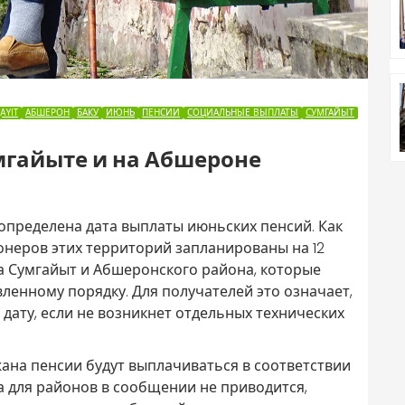
AYIT
АБШЕРОН
БАКУ
ИЮНЬ
ПЕНСИИ
СОЦИАЛЬНЫЕ ВЫПЛАТЫ
СУМГАЙЫТ
умгайыте и на Абшероне
определена дата выплаты июньских пенсий. Как
онеров этих территорий запланированы на 12
да Сумгайыт и Абшеронского района, которые
енному порядку. Для получателей это означает,
дату, если не возникнет отдельных технических
ана пенсии будут выплачиваться в соответствии
а для районов в сообщении не приводится,