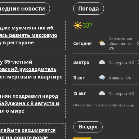
ледние новости
Погода
33°
ндже мужчина погиб,
ясь разнять массовую
Переменная
 в ресторане
Сегодня
облачность ·
0%
ку 35-летний
Завтра
Пасмурно · 3%
овский руководитель
ен мертвым в квартире
11 авг
Ливень · 5%
12 авг
Пасмурно · 3%
нян поздравил народ
байджана с 8 августа и
Обновлено при открытии страницы
ил о мире
Воздух
мгайыте расширяется
л на дороге возле