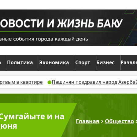
р
Политика
Экономика
Спорт
Бизнес
Развл
ре
Пашинян поздравил народ Азербайджана с 8 август
 Сумгайыте и на
Главная
>
Общество
июня