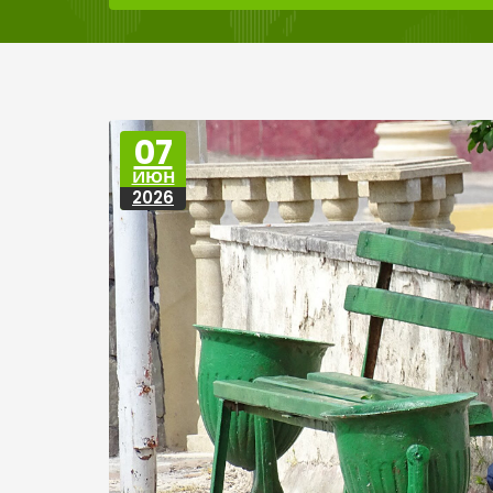
07
ИЮН
2026