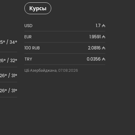
Курсы
USD
1.7 ₼
EUR
1.9591 ₼
25° / 34°
100 RUB
2.0816 ₼
TRY
0.0356 ₼
26° / 32°
ЦБ Азербайджана, 07.08.2026
26° / 31°
26° / 31°