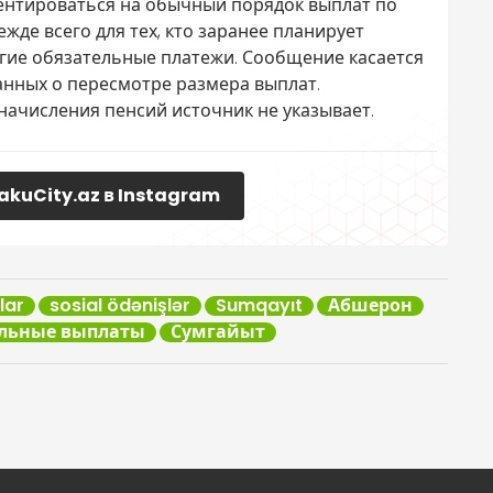
ентироваться на обычный порядок выплат по
де всего для тех, кто заранее планирует
угие обязательные платежи. Сообщение касается
анных о пересмотре размера выплат.
ачисления пенсий источник не указывает.
akuCity.az в Instagram
lar
sosial ödənişlər
Sumqayıt
Абшерон
льные выплаты
Сумгайыт