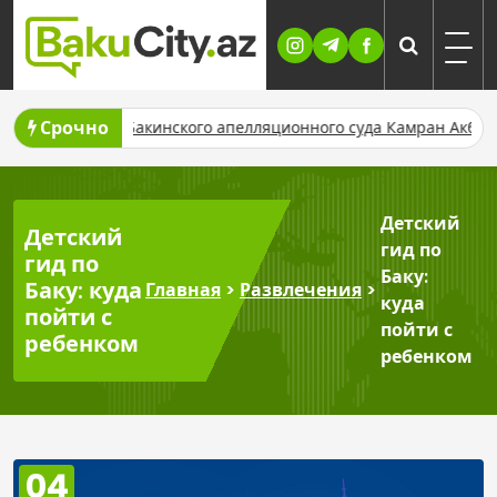
Skip
to
content
Срочно
инского апелляционного суда Камран Акберов отправлен в отст
Детский
Детский
гид по
гид по
Баку:
Баку: куда
Главная
>
Развлечения
>
куда
пойти с
пойти с
ребенком
ребенком
04