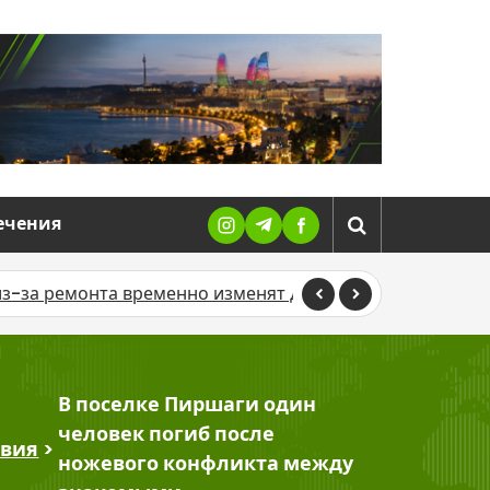
ечения
а временно изменят движение шести автобусных маршру
В поселке Пиршаги один
человек погиб после
твия
>
ножевого конфликта между