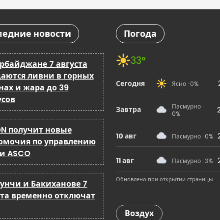
ледние новости
Погода
33°
ербайджане 7 августа
аются ливни в горных
Сегодня
Ясно · 0%
нах и жара до 39
усов
Пасмурно ·
Завтра
0%
N получит новые
10 авг
Пасмурно · 0%
омочия по управлению
 и ASCO
11 авг
Пасмурно · 3%
Обновлено при открытии страницы
бунчи и Бакиханове 7
ста временно отключат
Воздух