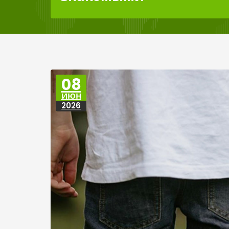
08
ИЮН
2026