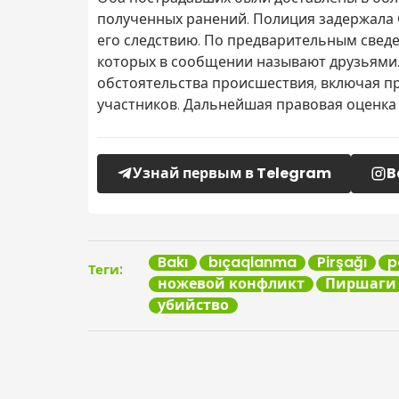
полученных ранений. Полиция задержала 
его следствию. По предварительным свед
которых в сообщении называют друзьями
обстоятельства происшествия, включая п
участников. Дальнейшая правовая оценка 
Узнай первым в Telegram
B
Bakı
bıçaqlanma
Pirşağı
p
Теги:
ножевой конфликт
Пиршаги
убийство