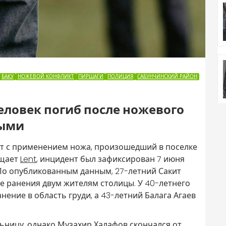
БАКУ
НОЖЕВОЙ КОНФЛИКТ
ПИРШАГИ
ПОЛИЦИЯ
САБУНЧИНСКИЙ РАЙОН
еловек погиб после ножевого
мыми
кт с применением ножа, произошедший в поселке
бщает
Lent
, инцидент был зафиксирован 7 июня
 По опубликованным данным, 27-летний Сакит
е ранения двум жителям столицы. У 40-летнего
ние в область груди, а 43-летний Балага Агаев
ьницу, однако Музахир Халафов скончался от