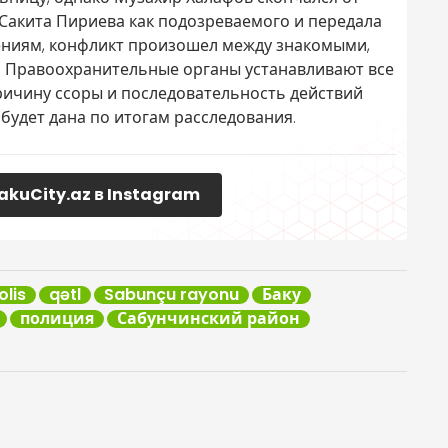
Сакита Пириева как подозреваемого и передала
ениям, конфликт произошел между знакомыми,
. Правоохранительные органы устанавливают все
ричину ссоры и последовательность действий
будет дана по итогам расследования.
akuCity.az в Instagram
olis
qətl
Sabunçu rayonu
Баку
полиция
Сабунчинский район