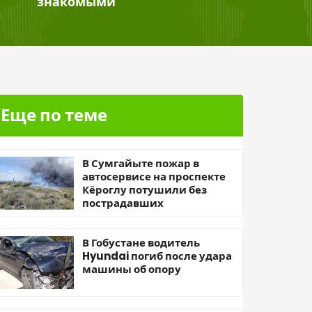
знакомыми
Еще по теме
В Сумгайыте пожар в
автосервисе на проспекте
Кёроглу потушили без
пострадавших
В Гобустане водитель
Hyundai погиб после удара
машины об опору