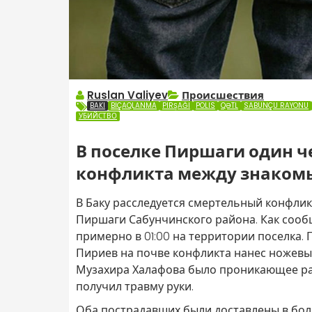
Ruslan Valiyev
Происшествия
BAKI
BIÇAQLANMA
PIRŞAĞI
POLIS
QƏTL
SABUNÇU RAYONU
УБИЙСТВО
В поселке Пиршаги один ч
конфликта между знако
В Баку расследуется смертельный конфли
Пиршаги Сабунчинского района. Как соо
примерно в 01:00 на территории поселка.
Пириев на почве конфликта нанес ножевы
Музахира Халафова было проникающее ране
получил травму руки.
Оба пострадавших были доставлены в бол