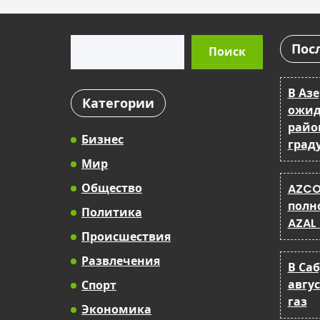
Поиск
Пос
Поиск
В Аз
Категории
ожид
райо
Бизнес
град
Мир
Общество
AZCO
полн
Политика
AZAL
Происшествия
Развлечения
В Са
авгу
Спорт
газ
Экономика