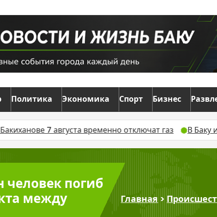
р
Политика
Экономика
Спорт
Бизнес
Развл
августа временно отключат газ
В Баку из-за ремонт
н человек погиб
кта между
Главная
>
Происшес