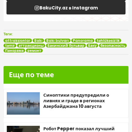
BakuCity.az в Instagram
Теги:
attraksionlar
Bakı
Bakı bulvarı
Panorama
təhlükəsizlik
təmir
аттракционы
Бакинский бульвар
Баку
безопасность
Панорама
ремонт
Еще по теме
Синоптики предупредили о
ливнях и граде в регионах
Азербайджана 10 августа
Робот Pepper показал лучший