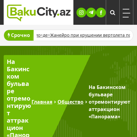
Skip
to
content
Срочно
ста
В Рио-де-Жанейро при крушении вертолета погибли чет
На
Бакинс
ком
бульва
На Бакинском
ре
бульваре
отремо
Главная
>
Общество
>
отремонтируют
нтирую
аттракцион
т
«Панорама»
аттрак
цион
«Панор