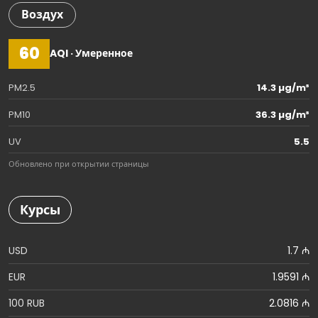
Воздух
60
AQI · Умеренное
PM2.5
14.3 µg/m³
PM10
36.3 µg/m³
UV
5.5
Обновлено при открытии страницы
Курсы
USD
1.7 ₼
EUR
1.9591 ₼
100 RUB
2.0816 ₼