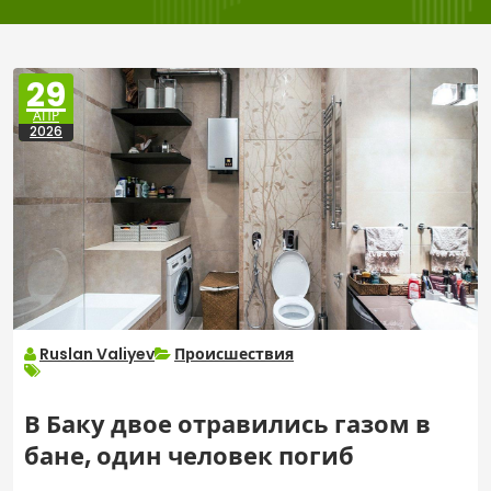
29
АПР
2026
Ruslan Valiyev
Происшествия
В Баку двое отравились газом в
бане, один человек погиб