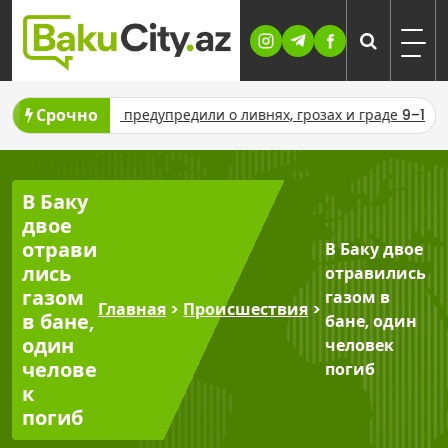
Skip
to
content
Срочно
зербайджане предупредили о ливнях, грозах и граде 9–11 август
В Баку
двое
отрави
В Баку двое
лись
отравились
газом
газом в
Главная
>
Происшествия
>
в бане,
бане, один
один
человек
челове
погиб
к
погиб