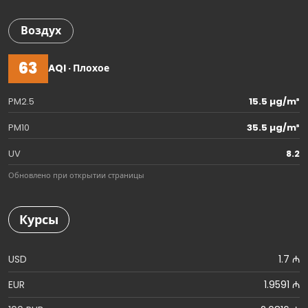
Воздух
63
AQI · Плохое
PM2.5
15.5 µg/m³
PM10
35.5 µg/m³
UV
8.2
Обновлено при открытии страницы
Курсы
USD
1.7 ₼
EUR
1.9591 ₼