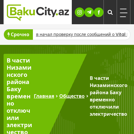
Skip
to
content
Срочно
Минздрав начал проверку после сообщений о Vital Hospital в
В части
Низами
нского
В части
района
Низаминского
Баку
района Баку
времен
Главная
>
Общество
>
временно
но
отключили
отключ
электричество
или
электри
чество