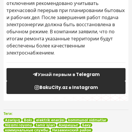
отключения рекомендовано учитывать
трехчасовой перерыв при планировании бытовых
и рабочих дел. После завершения работ подача
электроэнергии должна быть восстановлена в
обычном режиме. В компании заявили, что по
итогам ремонта указанные территории будут
обеспечены более качественным
электроснабжением.
Узнай первым в Telegram
BakuCity.az в Instagram
Теги:
Azərişıq
Bakı
elektrik enerjisi
kommunal xidmətlər
Nizami rayonu
təmir işləri
Азеришыг
Баку
коммунальные службы
Низаминский район