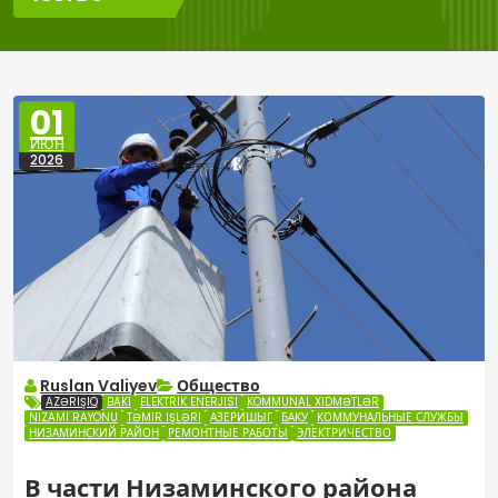
01
ИЮН
2026
Ruslan Valiyev
Общество
AZƏRIŞIQ
BAKI
ELEKTRIK ENERJISI
KOMMUNAL XIDMƏTLƏR
NIZAMI RAYONU
TƏMIR IŞLƏRI
АЗЕРИШЫГ
БАКУ
КОММУНАЛЬНЫЕ СЛУЖБЫ
НИЗАМИНСКИЙ РАЙОН
РЕМОНТНЫЕ РАБОТЫ
ЭЛЕКТРИЧЕСТВО
В части Низаминского района