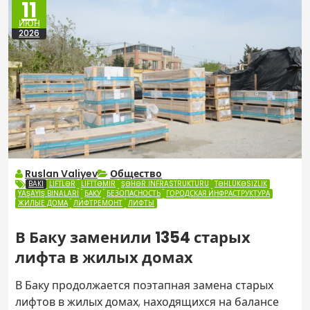
11
ИЮН
2026
Ruslan Valiyev
Общество
BAKI
LIFTLƏR
LIFTTƏMIR
ŞƏHƏR INFRASTRUKTURU
TƏHLÜKƏSIZLIK
YAŞAYIŞ BINALARI
БАКУ
БЕЗОПАСНОСТЬ
ГОРОДСКАЯ ИНФРАСТРУКТУРА
ЖИЛЫЕ ДОМА
ЛИФТРЕМОНТ
ЛИФТЫ
В Баку заменили 1354 старых
лифта в жилых домах
В Баку продолжается поэтапная замена старых
лифтов в жилых домах, находящихся на балансе