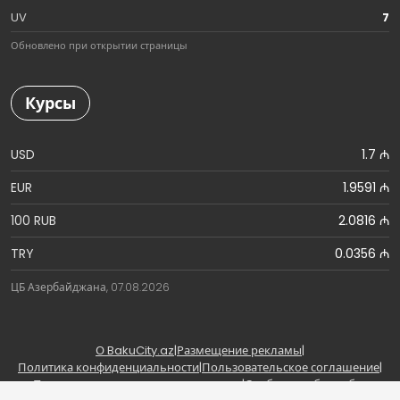
UV
7
Обновлено при открытии страницы
Курсы
USD
1.7 ₼
EUR
1.9591 ₼
100 RUB
2.0816 ₼
TRY
0.0356 ₼
ЦБ Азербайджана, 07.08.2026
О BakuCity.az
|
Размещение рекламы
|
Политика конфиденциальности
|
Пользовательское соглашение
|
Правила использования материалов
|
Сообщить об ошибке