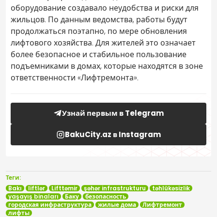
оборудование создавало неудобства и риски для
жильцов. По данным ведомства, работы будут
продолжаться поэтапно, по мере обновления
лифтового хозяйства. Для жителей это означает
более безопасное и стабильное пользование
подъемниками в домах, которые находятся в зоне
ответственности «Лифтремонта».
Узнай первым в Telegram
BakuCity.az в Instagram
Теги:
Bakı
liftlər
Lifttəmir
şəhər infrastrukturu
təhlükəsizlik
yaşayış binaları
Баку
безопасность
городская инфраструктура
жилые дома
Лифтремонт
лифты