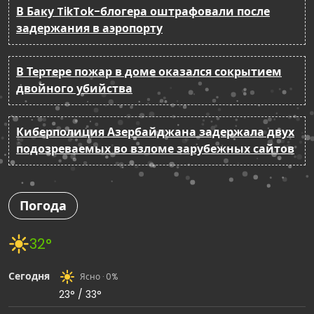
В Баку TikTok-блогера оштрафовали после
задержания в аэропорту
В Тертере пожар в доме оказался сокрытием
двойного убийства
Киберполиция Азербайджана задержала двух
подозреваемых во взломе зарубежных сайтов
Погода
32°
Сегодня
Ясно · 0%
23° / 33°