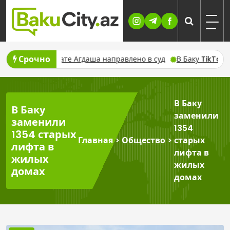
Skip
to
content
Срочно
х в военкомате Агдаша направлено в суд
В Баку TikTok-блоге
В Баку
В Баку
заменили
заменили
1354
1354 старых
Главная
>
Общество
>
старых
лифта в
лифта в
жилых
жилых
домах
домах