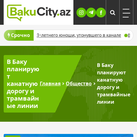
Skip
to
content
Срочно
ли тело 21-летнего юноши, утонувшего в канале
В Баку рас
В Баку
В Баку
планирую
планируют
т
канатную
канатную
Главная
>
Общество
>
дорогу и
дорогу и
трамвайные
трамвайн
линии
ые линии