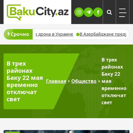
Skip
to
content
Срочно
ри атаке дрона в Украине
В Азербайджане предупредили о ли
В трех
В трех
районах
районах
Баку 22
Баку 22 мая
Главная
>
Общество
>
мая
временно
временно
отключат
отключат
свет
свет