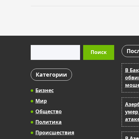
Поиск
Пос
Поиск
В Бак
Категории
обви
моше
Бизнес
Мир
Азер
Общество
умер
атак
Политика
Происшествия
В Аз