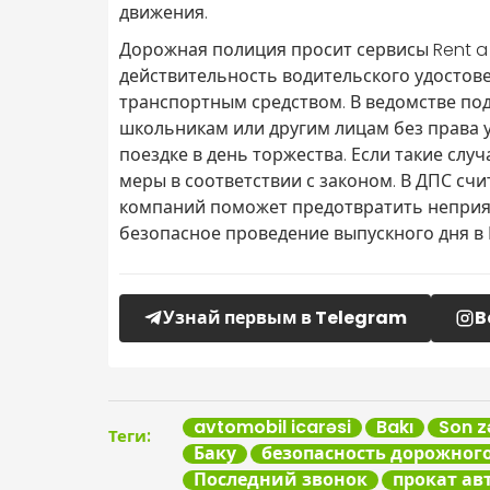
движения.
Дорожная полиция просит сервисы Rent a 
действительность водительского удостов
транспортным средством. В ведомстве по
школьникам или другим лицам без права у
поездке в день торжества. Если такие слу
меры в соответствии с законом. В ДПС сч
компаний поможет предотвратить неприя
безопасное проведение выпускного дня в 
Узнай первым в Telegram
B
avtomobil icarəsi
Bakı
Son z
Теги:
Баку
безопасность дорожног
Последний звонок
прокат а