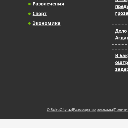
Развлечения
пред
гроза
Спорт
Экономика
Дело 
Агда
В Бак
оштр
заде
О BakuCity.az
|
Размещение рекламы
|
Полити