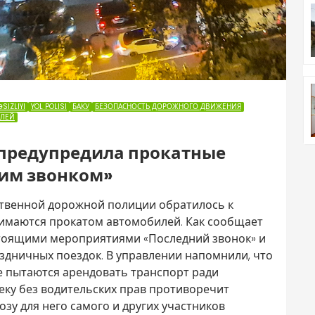
SIZLIYI
YOL POLISI
БАКУ
БЕЗОПАСНОСТЬ ДОРОЖНОГО ДВИЖЕНИЯ
ИЛЕЙ
 предупредила прокатные
им звонком»
ственной дорожной полиции обратилось к
имаются прокатом автомобилей. Как сообщает
стоящими мероприятиями «Последний звонок» и
дничных поездок. В управлении напомнили, что
 пытаются арендовать транспорт ради
еку без водительских прав противоречит
зу для него самого и других участников