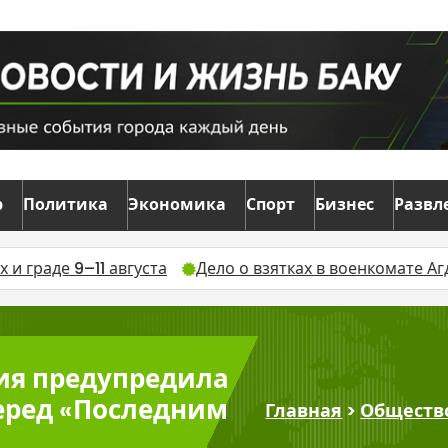
р
Политика
Экономика
Спорт
Бизнес
Развл
густа
Дело о взятках в военкомате Агдаша направлено
ия предупредила
еред «Последним
Главная
>
Обществ