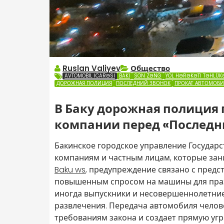
Ruslan Valiyev
Общество
AVTOMOBIL ICARƏSI
BAKI
SON ZƏNG
YOL HƏRƏKƏTI TƏHLÜKƏ
ДОРОЖНАЯ ПОЛИЦИЯ
ПОСЛЕДНИЙ ЗВОНОК
ПРОКАТ АВТОМОБ
В Баку дорожная полиция
компании перед «Последн
Бакинское городское управление Государ
компаниям и частным лицам, которые зан
Baku ws
, предупреждение связано с пред
повышенным спросом на машины для праз
иногда выпускники и несовершеннолетние
развлечения. Передача автомобиля челов
требованиям закона и создает прямую угро