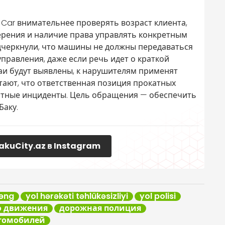
Car внимательнее проверять возраст клиента,
ерения и наличие права управлять конкретным
дчеркнули, что машины не должны передаваться
правления, даже если речь идет о краткой
чаи будут выявлены, к нарушителям применят
итают, что ответственная позиция прокатных
тные инциденты. Цель обращения — обеспечить
Баку.
akuCity.az в Instagram
əng
yol hərəkəti təhlükəsizliyi
yol polisi
о движения
дорожная полиция
втомобилей