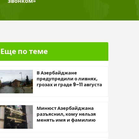
звонком»
Еще по теме
В Азербайджане
предупредили о ливнях,
грозах и граде 9–11 августа
Минюст Азербайджана
разъяснил, кому нельзя
менять имя и фамилию