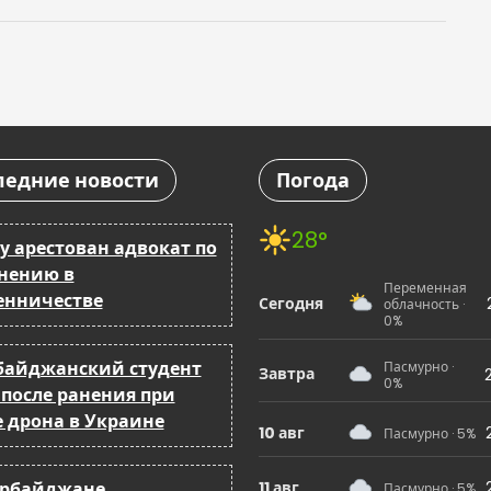
ледние новости
Погода
28°
у арестован адвокат по
нению в
Переменная
нничестве
Сегодня
облачность ·
0%
байджанский студент
Пасмурно ·
Завтра
0%
 после ранения при
е дрона в Украине
10 авг
Пасмурно · 5%
ербайджане
11 авг
Пасмурно · 5%