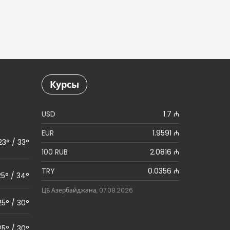
Курсы
USD
1.7 ₼
EUR
1.9591 ₼
23° / 33°
100 RUB
2.0816 ₼
TRY
0.0356 ₼
25° / 34°
ЦБ Азербайджана, 07.08.2026
25° / 30°
25° / 30°