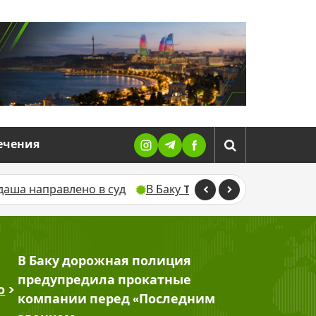
ечения
 в суд
В Баку TikTok-блогера оштрафовали после за
В Баку дорожная полиция
предупредила прокатные
о
>
компании перед «Последним