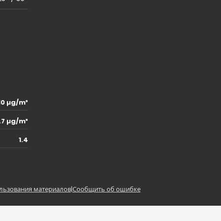
10 µg/m³
.7 µg/m³
1.4
льзования материалов
|
Сообщить об ошибке