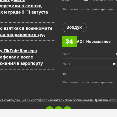
упредили о ливнях,
Обновлено при открытии страницы
х и граде 9–11 августа
Воздух
о взятках в военкомате
ша направлено в суд
34
AQI · Нормальное
у TikTok-блогера
PM2.5
афовали после
ржания в аэропорту
PM10
15
UV
Обновлено при открытии страницы
ка конфиденциальности
|
Пользовательское соглашение
|
Правила испо