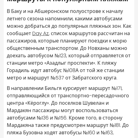
В Баку и на Абшеронском полуострове к началу
летнего сезона напомнили, какими автобусами
можно добраться до популярных пляжных зон. Как
сообщает
Day Az
, список маршрутов рассчитан на
пассажиров, которые планируют поездки к морю
общественным транспортом. До Новханы можно
доехать автобусом №123, который отправляется от
станции метро «Азадлыг проспекти». К пляжу
Горадиль идут автобус №108А от той же станции
метро и маршрут №537 от Забратского круга.
В направлении Бильгя курсирует маршрут №171,
отправляющийся от транспортно-пересадочного
центра «Кёроглу». До поселков Шувелан и
Мардакян пассажиры могут воспользоваться
автобусами №136 и №156. Кроме того, в сторону
Мардакяна также предусмотрен маршрут №181. До
пляжа Бузовна ходят автобусы №160 и №163,