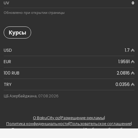
UV
0
Обновлено при открытии страницы
Курсы
USD
1.7 ₼
EUR
1.9591 ₼
100 RUB
2.0816 ₼
TRY
0.0356 ₼
ЦБ Азербайджана, 07.08.2026
О BakuCity.az
|
Размещение рекламы
|
Политика конфиденциальности
|
Пользовательское соглашение
|
Правила использования материалов
|
Сообщить об ошибке