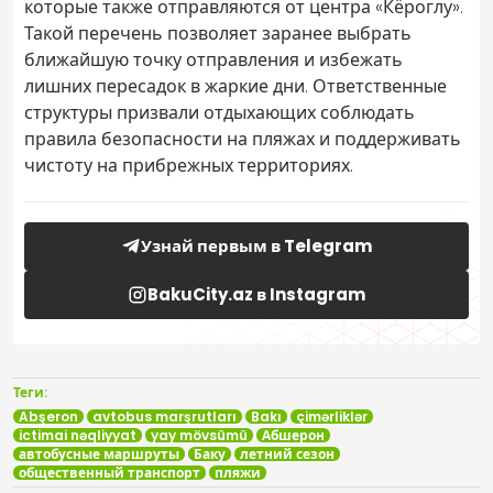
которые также отправляются от центра «Кёроглу».
Такой перечень позволяет заранее выбрать
ближайшую точку отправления и избежать
лишних пересадок в жаркие дни. Ответственные
структуры призвали отдыхающих соблюдать
правила безопасности на пляжах и поддерживать
чистоту на прибрежных территориях.
Узнай первым в Telegram
BakuCity.az в Instagram
Теги:
Abşeron
avtobus marşrutları
Bakı
çimərliklər
ictimai nəqliyyat
yay mövsümü
Абшерон
автобусные маршруты
Баку
летний сезон
общественный транспорт
пляжи