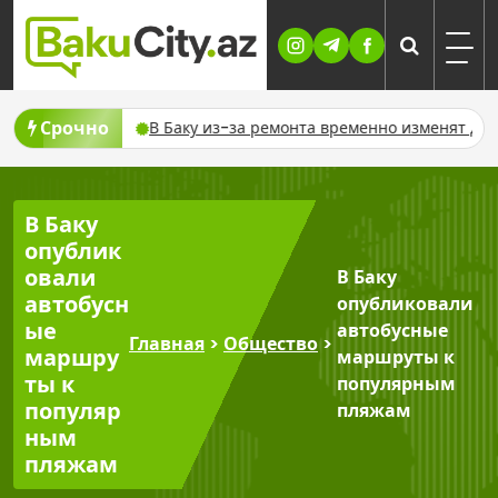
Skip
to
content
Срочно
но отключат газ
В Баку из-за ремонта временно изменят дв
В Баку
опублик
овали
В Баку
автобусн
опубликовали
ые
автобусные
Главная
>
Общество
>
маршру
маршруты к
ты к
популярным
популяр
пляжам
ным
пляжам