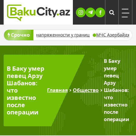
Skip
to
content
Срочно
оне напряженности у границ
МЧС Азербайджана предупредило
В Баку
В Баку умер
умер
певец Арзу
певец
Шабанов:
Арзу
что
Главная
>
Общество
>
Шабанов:
известно
что
после
известно
операции
после
операции