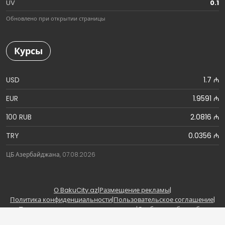
UV
0.1
Обновлено при открытии страницы
Курсы
USD
1.7 ₼
EUR
1.9591 ₼
100 RUB
2.0816 ₼
TRY
0.0356 ₼
ЦБ Азербайджана, 07.08.2026
О BakuCity.az
|
Размещение рекламы
|
Политика конфиденциальности
|
Пользовательское соглашение
|
Правила использования материалов
|
Сообщить об ошибке