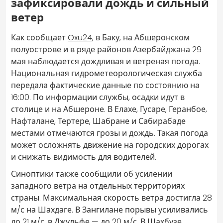
зафиксировали дождь и сильный
ветер
Как сообщает
Oxu24
, в Баку, на Абшеронском
полуострове и в ряде районов Азербайджана 29
мая наблюдается дождливая и ветреная погода.
Национальная гидрометеорологическая служба
передала фактические данные по состоянию на
16:00. По информации службы, осадки идут в
столице и на Абшероне. В Елахе, Гусаре, Геранбое,
Нафталане, Тертере, Шабране и Сабирабаде
местами отмечаются грозы и дождь. Такая погода
может осложнять движение на городских дорогах
и снижать видимость для водителей.
Синоптики также сообщили об усилении
западного ветра на отдельных территориях
страны. Максимальная скорость ветра достигла 28
м/с на Шахдаге. В Зангилане порывы усиливались
до 21 м/с, в Джульфе — до 20 м/с. В Шахбузе,