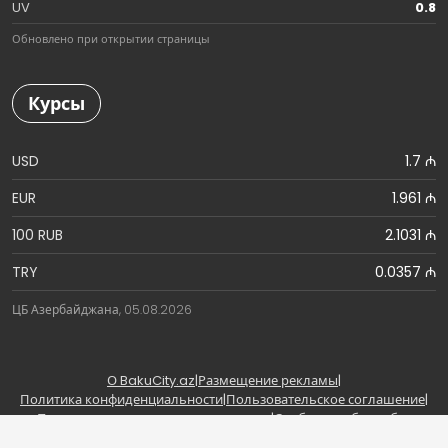
UV
0.8
Обновлено при открытии страницы
Курсы
USD
1.7 ₼
EUR
1.961 ₼
100 RUB
2.1031 ₼
TRY
0.0357 ₼
ЦБ Азербайджана, 05.08.2026
О BakuCity.az
|
Размещение рекламы
|
Политика конфиденциальности
|
Пользовательское соглашение
|
Правила использования материалов
|
Сообщить об ошибке