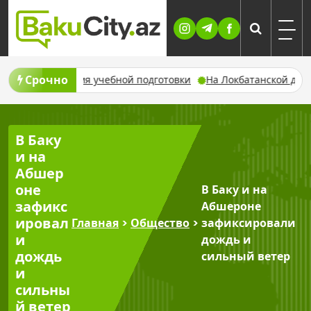
Skip
to
content
Срочно
 время учебной подготовки
На Локбатанской дороге в Баку
В Баку
и на
Абшер
оне
В Баку и на
зафикс
Абшероне
ировал
Главная
>
Общество
>
зафиксировали
и
дождь и
дождь
сильный ветер
и
сильны
й ветер