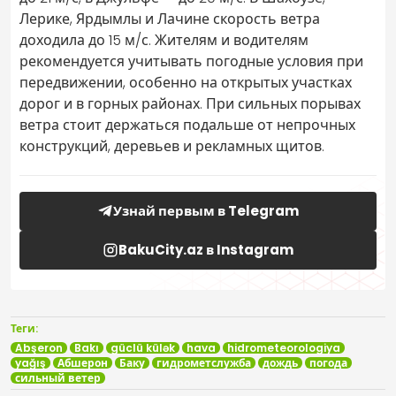
Лерике, Ярдымлы и Лачине скорость ветра
доходила до 15 м/с. Жителям и водителям
рекомендуется учитывать погодные условия при
передвижении, особенно на открытых участках
дорог и в горных районах. При сильных порывах
ветра стоит держаться подальше от непрочных
конструкций, деревьев и рекламных щитов.
Узнай первым в Telegram
BakuCity.az в Instagram
Теги:
Abşeron
Bakı
güclü külək
hava
hidrometeorologiya
yağış
Абшерон
Баку
гидрометслужба
дождь
погода
сильный ветер