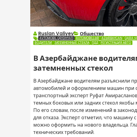
Ruslan Valiyev
Общество
AVTOMOBIL QEYDIYYATI
AVTOMOBILLƏR
AZƏRBAYCAN
QARA Ş
ВОДИТЕЛИ
ЗАТЕМНЕННЫЕ СТЕКЛА
ПДД
РЕГИСТРАЦИЯ АВТО
В Азербайджане водителя
затемненных стекол
В Азербайджане водителям разъяснили пр
автомобилей и оформлением машин при с
транспортный эксперт Руфат Амирасланов
темных боковых или задних стекол якобы 
По его словам, после изменений в законо
для отказа. Эксперт отметил, что машину
можно оформить на нового владельца. Гл
технических требований.