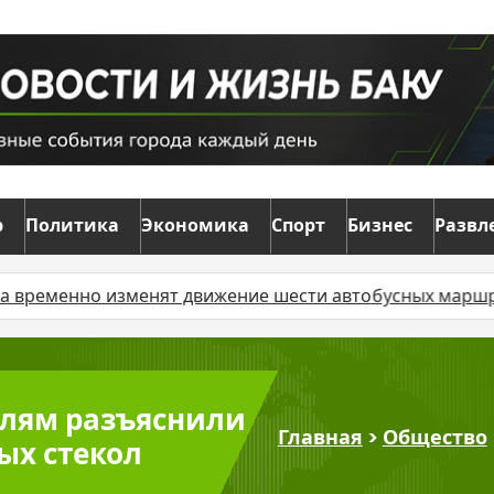
р
Политика
Экономика
Спорт
Бизнес
Развл
менно изменят движение шести автобусных маршрутов
елям разъяснили
Главная
>
Общество
ых стекол