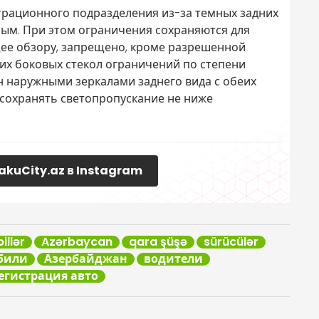
трационного подразделения из-за темных задних
ным. При этом ограничения сохраняются для
щее обзору, запрещено, кроме разрешенной
них боковых стекол ограничений по степени
н наружными зеркалами заднего вида с обеих
 сохранять светопропускание не ниже
akuCity.az в Instagram
llər
Azərbaycan
qara şüşə
sürücülər
били
Азербайджан
водители
егистрация авто