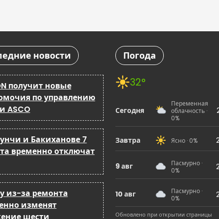
ледние новости
Погода
32°
N получит новые
омочия по управлению
Переменная
 и ASCO
Сегодня
облачность ·
0%
бунчи и Бакиханове 7
Завтра
Ясно · 0%
ста временно отключат
Пасмурно ·
9 авг
0%
Пасмурно ·
ку из-за ремонта
10 авг
0%
енно изменят
Обновлено при открытии страницы
ение шести