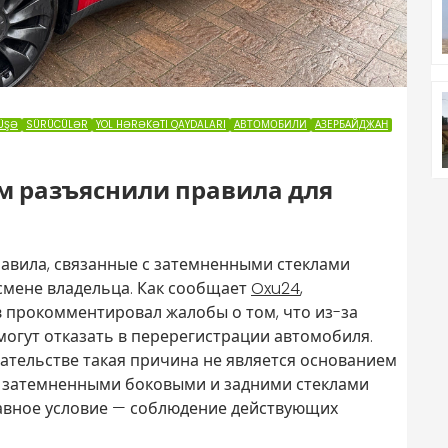
ÜŞƏ
SÜRÜCÜLƏR
YOL HƏRƏKƏTI QAYDALARI
АВТОМОБИЛИ
АЗЕРБАЙДЖАН
м разъяснили правила для
авила, связанные с затемненными стеклами
мене владельца. Как сообщает
Oxu24
,
 прокомментировал жалобы о том, что из-за
могут отказать в перерегистрации автомобиля.
дательстве такая причина не является основанием
 с затемненными боковыми и задними стеклами
авное условие — соблюдение действующих