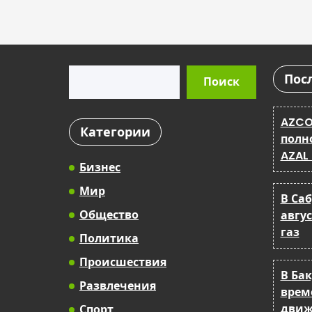
Поиск
Пос
Поиск
AZCO
Категории
полн
AZAL
Бизнес
Мир
В Са
Общество
авгу
газ
Политика
Происшествия
В Ба
Развлечения
врем
движ
Спорт