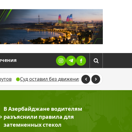
ечения
Суд оставил без движения жалобу Севиндж Гусейново
В Азербайджане водителям
>
разъяснили правила для
затемненных стекол