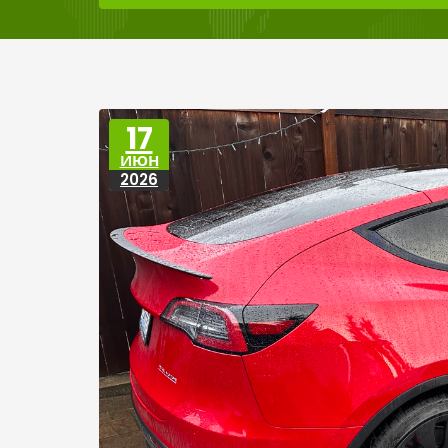
17
ИЮН
2026