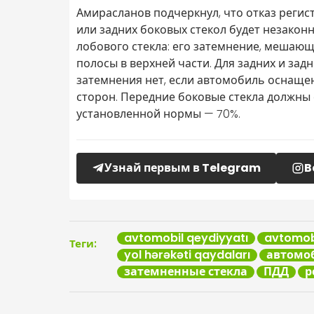
Амирасланов подчеркнул, что отказ регис
или задних боковых стекол будет незакон
лобового стекла: его затемнение, мешаю
полосы в верхней части. Для задних и зад
затемнения нет, если автомобиль оснаще
сторон. Передние боковые стекла должны
установленной нормы — 70%.
Узнай первым в Telegram
B
avtomobil qeydiyyatı
avtomobi
Теги:
yol hərəkəti qaydaları
автомо
затемненные стекла
ПДД
р