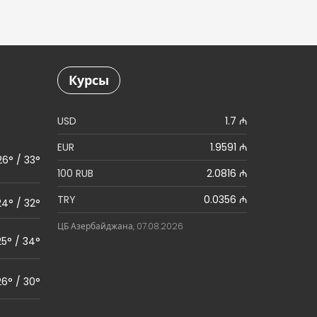
Курсы
USD
1.7 ₼
EUR
1.9591 ₼
26° / 33°
100 RUB
2.0816 ₼
TRY
0.0356 ₼
24° / 32°
ЦБ Азербайджана, 07.08.2026
25° / 34°
26° / 30°