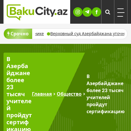
Skip
to
content
Срочно
о робототехнике
Верховный суд Азербайджана уточнил прави
В
Азерба
йджане
В
более
Азербайджане
23
более 23 тысяч
тысяч
Главная
>
Общество
>
учителей
учителе
пройдут
й
сертификацию
пройдут
сертиф
икацию