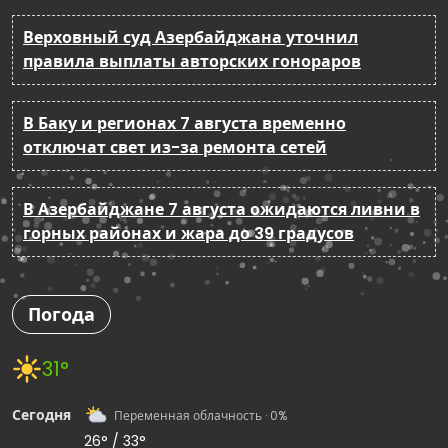
Верховный суд Азербайджана уточнил
правила выплаты авторских гонораров
В Баку и регионах 7 августа временно
отключат свет из-за ремонта сетей
В Азербайджане 7 августа ожидаются ливни в
горных районах и жара до 39 градусов
Погода
31°
Сегодня
Переменная облачность · 0%
26° / 33°