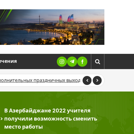
ечения
х праздничных выходных
В турецком Нурдагы произо
В Азербайджане 2022 учителя
>
получили возможность сменить
место работы