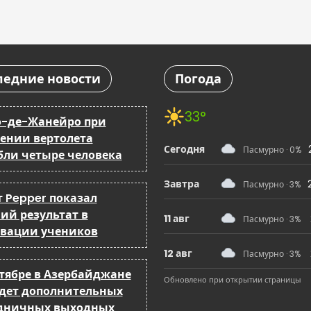
ледние новости
Погода
33°
о-де-Жанейро при
ении вертолета
Сегодня
Пасмурно · 0%
бли четыре человека
Завтра
Пасмурно · 3%
т Pepper показал
ий результат в
11 авг
Пасмурно · 3%
вации учеников
12 авг
Пасмурно · 3%
нтябре в Азербайджане
Обновлено при открытии страницы
удет дополнительных
дничных выходных