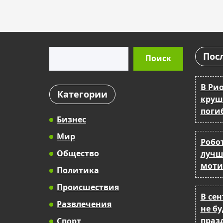
Поиск
Пос
Поиск
В Ри
Категории
круш
поги
Бизнес
Мир
Робо
Общество
лучш
моти
Политика
Происшествия
В се
Развлечения
не б
праз
Спорт