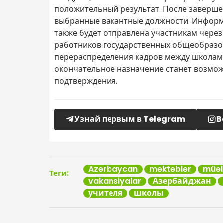
положительный результат. После заверше
выбранные вакантные должности. Информа
также будет отправлена участникам через
работников государственных общеобразо
перераспределения кадров между школами.
окончательное назначение станет возмо
подтверждения.
Узнай первым в Telegram
B
Azərbaycan
məktəblər
müəl
Теги:
vakansiyalar
Азербайджан
учителя
школы