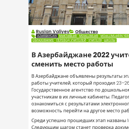
Ruslan Valiyev
Общество
AZƏRBAYCAN
MƏKTƏBLƏR
MÜƏLLIMLƏR
MÜƏLLIMLƏRIN YER
ОБРАЗОВАНИЕ
ПЕРЕВОД УЧИТЕЛЕЙ
УЧИТЕЛЯ
ШКОЛЫ
В Азербайджане 2022 учи
сменить место работы
В Азербайджане объявлены результаты эта
работы учителей, который проходил 23–2
Государственное агентство по дошкольно
участникам в их личные кабинеты. Педаго
ознакомиться с результатами электронног
возможность перейти на другое место раб
Среди успешно прошедших этап названы 1
Следующим шагом станет проверка докуме