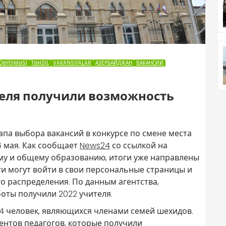
DƏYIŞMƏSI
TƏHSIL
VAKANSIYALAR
АЗЕРБАЙДЖАН
ВАКАНСИИ
теля получили возможность
па выбора вакансий в конкурсе по смене места
6 мая. Как сообщает
News24
со ссылкой на
му и общему образованию, итоги уже направлены
ги могут войти в свои персональные страницы и
о распределения. По данным агентства,
оты получили 2022 учителя.
4 человек, являющихся членами семей шехидов.
нтов педагогов, которые получили