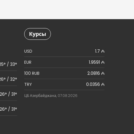
Курсы
USD
1.7 ₼
EUR
1.9591 ₼
25° / 33°
100 RUB
2.0816 ₼
26° / 32°
TRY
0.0356 ₼
26° / 31°
ЦБ Азербайджана, 07.08.2026
26° / 31°