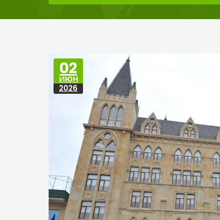
02
ИЮН
2026