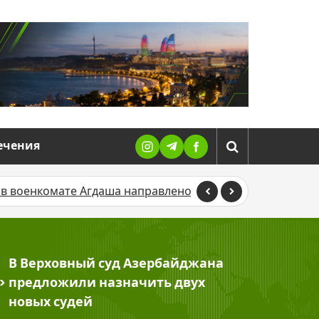
ечения
 Агдаша направлено в суд
В Баку TikTok-блогера ошт
В Верховный суд Азербайджана
>
предложили назначить двух
новых судей