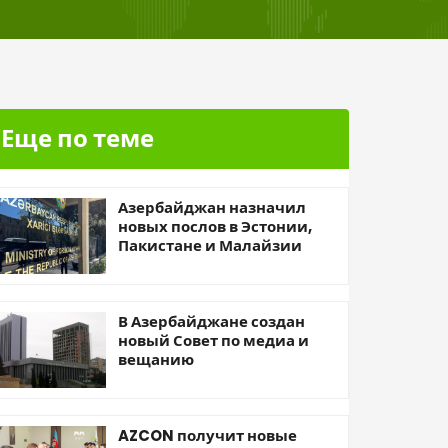
Еще по теме
Азербайджан назначил
новых послов в Эстонии,
Пакистане и Малайзии
В Азербайджане создан
новый Совет по медиа и
вещанию
AZCON получит новые