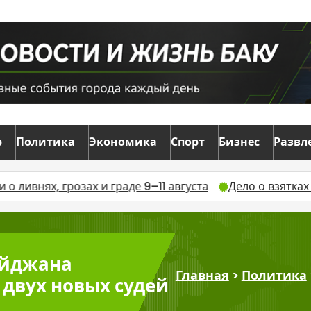
р
Политика
Экономика
Спорт
Бизнес
Развл
ах и граде 9–11 августа
Дело о взятках в военкомате
айджана
Главная
>
Политика
двух новых судей