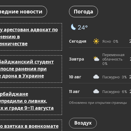
ледние новости
Погода
24°
у арестован адвокат по
нению в
Сегодня
Ясно · 0%
нничестве
Переменная
Завтра
облачность ·
байджанский студент
0%
 после ранения при
е дрона в Украине
10 авг
Пасмурно · 3%
11 авг
Пасмурно · 6%
ербайджане
упредили о ливнях,
Обновлено при открытии страницы
х и граде 9–11 августа
Воздух
о взятках в военкомате