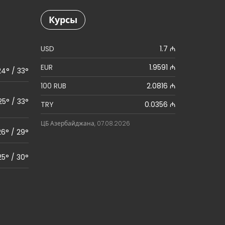
Курсы
USD
1.7 ₼
EUR
1.9591 ₼
24° / 33°
100 RUB
2.0816 ₼
25° / 33°
TRY
0.0356 ₼
ЦБ Азербайджана, 07.08.2026
26° / 29°
25° / 30°