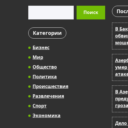
Поиск
Пос
Поиск
В Бак
Категории
обви
моше
Бизнес
Мир
Азер
Общество
умер
атак
Политика
Происшествия
В Аз
Развлечения
пред
гроза
Спорт
Экономика
Дело 