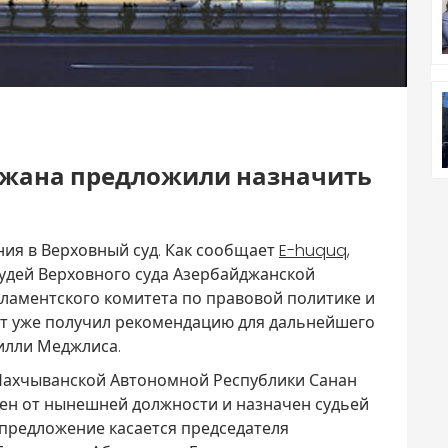
джана предложили назначить
ния в Верховный суд. Как сообщает
E-huquq
,
удей Верховного суда Азербайджанской
рламентского комитета по правовой политике и
нт уже получил рекомендацию для дальнейшего
илли Меджлиса.
а Нахчыванской Автономной Республики Санан
ен от нынешней должности и назначен судьей
 предложение касается председателя