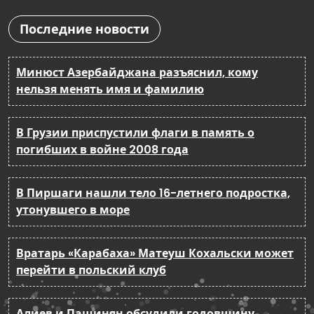
Последние новости
Минюст Азербайджана разъяснил, кому
нельзя менять имя и фамилию
В Грузии приспустили флаги в память о
погибших в войне 2008 года
В Пиршаги нашли тело 16-летнего подростка,
утонувшего в море
Вратарь «Карабаха» Матеуш Кохальски может
перейти в польский клуб
Алиев и Пашинян обсудили годовщину