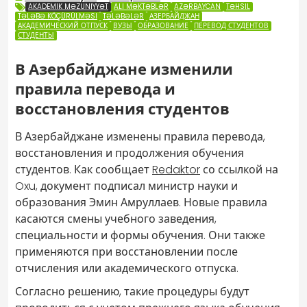
AKADEMIK MƏZUNIYYƏT
ALI MƏKTƏBLƏR
AZƏRBAYCAN
TƏHSIL
TƏLƏBƏ KÖÇÜRÜLMƏSI
TƏLƏBƏLƏR
АЗЕРБАЙДЖАН
АКАДЕМИЧЕСКИЙ ОТПУСК
ВУЗЫ
ОБРАЗОВАНИЕ
ПЕРЕВОД СТУДЕНТОВ
СТУДЕНТЫ
В Азербайджане изменили
правила перевода и
восстановления студентов
В Азербайджане изменены правила перевода,
восстановления и продолжения обучения
студентов. Как сообщает
Redaktor
со ссылкой на
Oxu, документ подписал министр науки и
образования Эмин Амруллаев. Новые правила
касаются смены учебного заведения,
специальности и формы обучения. Они также
применяются при восстановлении после
отчисления или академического отпуска.
Согласно решению, такие процедуры будут