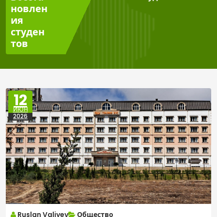
новлен
ия
студен
тов
12
ИЮН
2026
Ruslan Valiyev
Общество