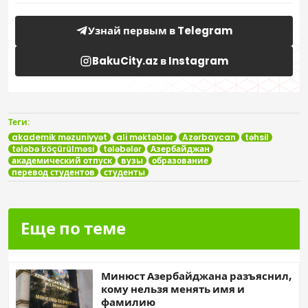
Узнай первым в Telegram
BakuCity.az в Instagram
Теги:
akademik məzuniyyət
ali məktəblər
Azərbaycan
təhsil
tələbə köçürülməsi
tələbələr
Азербайджан
академический отпуск
вузы
образование
перевод студентов
студенты
Еще по теме
Минюст Азербайджана разъяснил,
кому нельзя менять имя и
фамилию