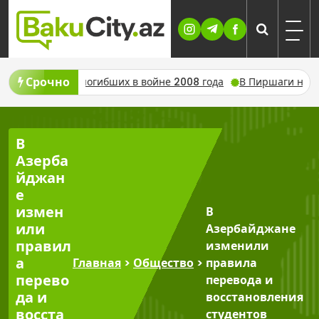
Skip
to
content
Срочно
о погибших в войне 2008 года
В Пиршаги нашли тело 16-летн
В
Азерба
йджан
е
измен
В
или
Азербайджане
правил
изменили
а
Главная
>
Общество
>
правила
перево
перевода и
да и
восстановления
восста
студентов