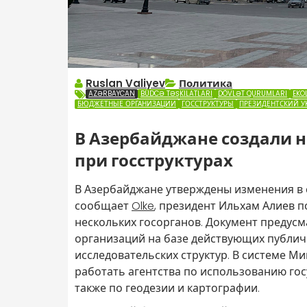
Ruslan Valiyev
Политика
AZƏRBAYCAN
BÜDCƏ TƏŞKILATLARI
DÖVLƏT QURUMLARI
EKO
БЮДЖЕТНЫЕ ОРГАНИЗАЦИИ
ГОССТРУКТУРЫ
ПРЕЗИДЕНТСКИЙ У
В Азербайджане создали 
при госструктурах
В Азербайджане утверждены изменения в с
сообщает
Olke
, президент Ильхам Алиев 
нескольких госорганов. Документ предус
организаций на базе действующих публич
исследовательских структур. В системе М
работать агентства по использованию го
также по геодезии и картографии.