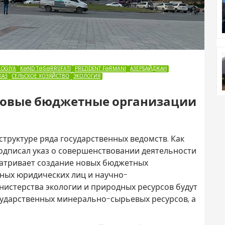
LOGIYA
KƏND TƏSƏRRÜFATI
PREZIDENT FƏRMANI
АЗЕРБАЙДЖАН
КАЗ
СЕЛЬСКОЕ ХОЗЯЙСТВО
ЭКОЛОГИЯ
новые бюджетные организации
труктуре ряда государственных ведомств. Как
подписал указ о совершенствовании деятельности
матривает создание новых бюджетных
ных юридических лиц и научно-
инистерства экологии и природных ресурсов будут
сударственных минерально-сырьевых ресурсов, а