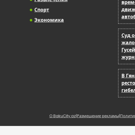
врем
движ
Спорт
авто
Экономика
Суд 
жало
Гусе
журн
В Гя
рест
гибе
О BakuCity.az
|
Размещение рекламы
|
Полити