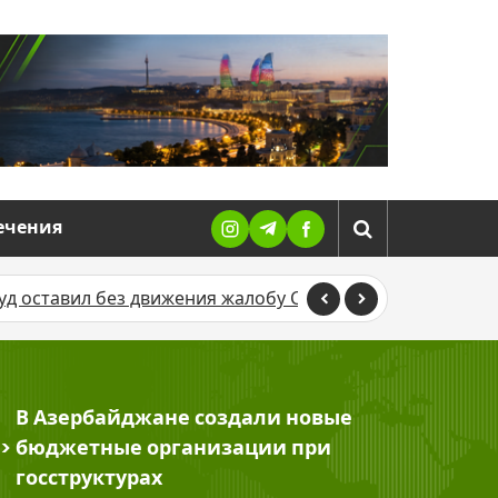
ечения
 движения жалобу Севиндж Гусейновой против журналис
В Азербайджане создали новые
>
бюджетные организации при
госструктурах