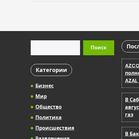
Поиск
Пос
Поиск
AZCO
Категории
полн
AZAL
Бизнес
Мир
В Са
Общество
авгу
газ
Политика
Происшествия
В Ба
Развлечения