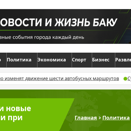
р
Политика
Экономика
Спорт
Бизнес
Развл
жение шести автобусных маршрутов
Суд оставил без
и новые
и при
Главная
>
Политика