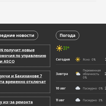
ледние новости
Погода
31°
N получит новые
омочия по управлению
Сегодня
Ясно · 0%
 и ASCO
Переменная
Завтра
облачность ·
бунчи и Бакиханове 7
0%
ста временно отключат
10 авг
Пасмурно · 0%
11 авг
Пасмурно · 3%
ку из-за ремонта