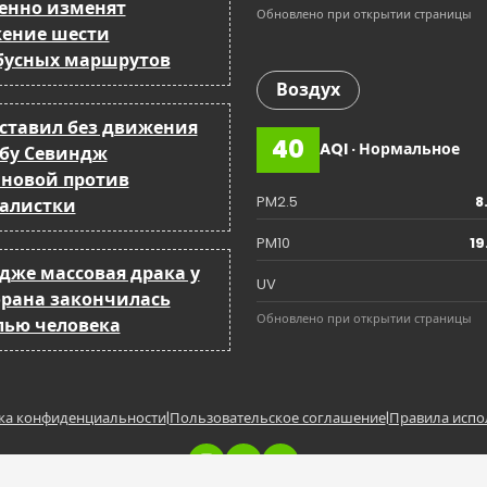
енно изменят
Обновлено при открытии страницы
ение шести
бусных маршрутов
Воздух
оставил без движения
40
AQI · Нормальное
бу Севиндж
йновой против
PM2.5
8
алистки
PM10
19
ндже массовая драка у
UV
орана закончилась
Обновлено при открытии страницы
лью человека
ка конфиденциальности
|
Пользовательское соглашение
|
Правила испо