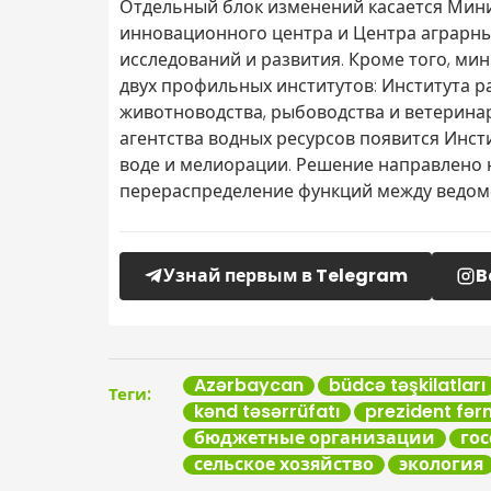
Отдельный блок изменений касается Минис
инновационного центра и Центра аграрны
исследований и развития. Кроме того, м
двух профильных институтов: Института р
животноводства, рыбоводства и ветеринар
агентства водных ресурсов появится Инст
воде и мелиорации. Решение направлено 
перераспределение функций между ведом
Узнай первым в Telegram
B
Azərbaycan
büdcə təşkilatları
Теги:
kənd təsərrüfatı
prezident fər
бюджетные организации
го
сельское хозяйство
экология