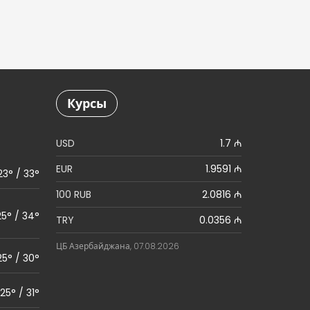
Курсы
USD
1.7 ₼
EUR
1.9591 ₼
23° / 33°
100 RUB
2.0816 ₼
25° / 34°
TRY
0.0356 ₼
ЦБ Азербайджана, 07.08.2026
25° / 30°
25° / 31°