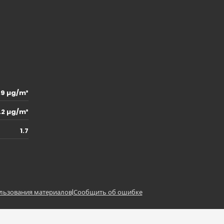
.9 µg/m³
.2 µg/m³
1.7
льзования материалов
|
Сообщить об ошибке