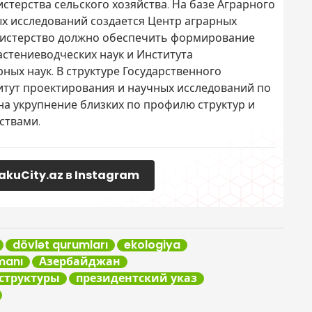
терства сельского хозяйства. На базе Аграрного
х исследований создается Центр аграрных
инистерство должно обеспечить формирование
астениеводческих наук и Института
ных наук. В структуре Государственного
итут проектирования и научных исследований по
на укрупнение близких по профилю структур и
ствами.
akuCity.az в Instagram
dövlət qurumları
ekologiya
manı
Азербайджан
сструктуры
президентский указ