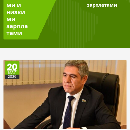
ми и
зарплатами
низки
ми
зарпла
тами
20
МАЙ
2026