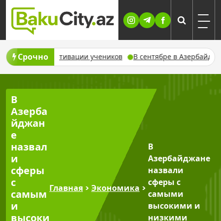
Skip
to
content
Срочно
льтат в мотивации учеников
В сентябре в Азербайджане не 
В
Азерба
йджан
е
назвал
В
и
Азербайджане
сферы
назвали
с
сферы с
Главная
>
Экономика
>
самым
самыми
и
высокими и
высоки
низкими