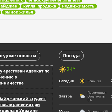
nmaz əmlak
əmlak qiymətləndirilməsi
байджан
купля-продажа
недвижимость
рынок жилья
ледние новости
Погода
24°
у арестован адвокат по
нению в
Сегодня
Ясно · 0%
нничестве
Переменная
Завтра
облачность ·
байджанский студент
0%
 после ранения при
е дрона в Украине
10 авг
Пасмурно · 3%