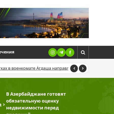
ечения
мате Агдаша направлено в суд
В Баку TikTok-блогера
В Азербайджане готовят
обязательную оценку
а
>
недвижимости перед