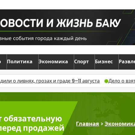
р
Политика
Экономика
Спорт
Бизнес
Развл
грозах и граде 9–11 августа
Дело о взятках в военко
т обязательную
Главная
>
Экономик
перед продажей