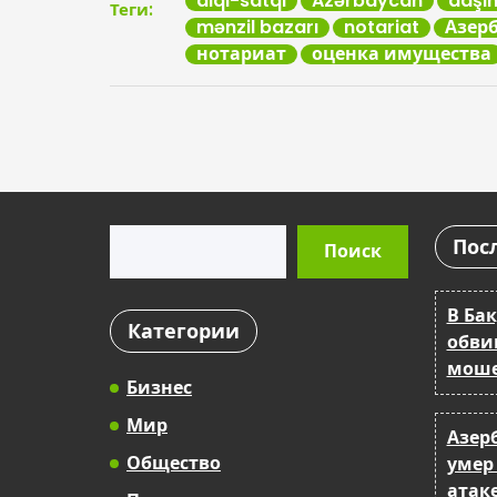
alqı-satqı
Azərbaycan
daşı
Теги:
mənzil bazarı
notariat
Азер
нотариат
оценка имущества
Поиск
Пос
Поиск
В Бак
Категории
обви
моше
Бизнес
Мир
Азер
Общество
умер
атак