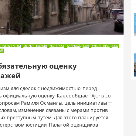
LƏNDIRILMƏSI
MƏNZIL BAZARI
NOTARIAT
АЗЕРБАЙДЖАН
КУПЛЯ-ПРОДАЖА
ЬЯ
бязательную оценку
дажей
изм для сделок с недвижимостью: перед
ь официальную оценку. Как сообщает
Ajans
со
вопросам Рамиля Османлы, цель инициативы —
словам, изменения связаны с мерами против
ых преступным путем. Для этого планируется
стерством юстиции, Палатой оценщиков