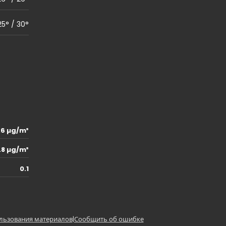
25° / 30°
.6 µg/m³
.8 µg/m³
0.1
льзования материалов
|
Сообщить об ошибке