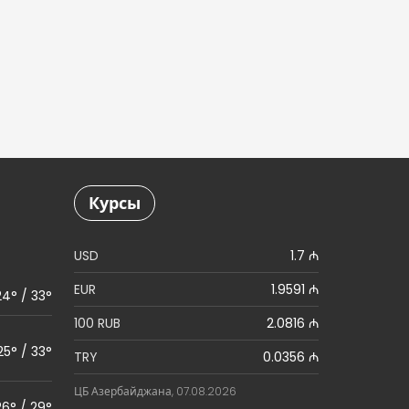
Курсы
USD
1.7 ₼
EUR
1.9591 ₼
24° / 33°
100 RUB
2.0816 ₼
25° / 33°
TRY
0.0356 ₼
ЦБ Азербайджана, 07.08.2026
26° / 29°