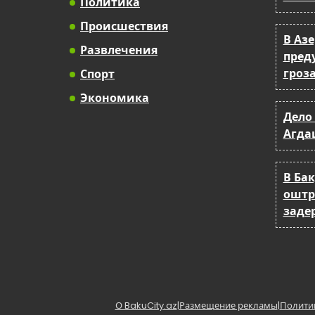
Политика
Происшествия
В Аз
Развлечения
пред
гроза
Спорт
Экономика
Дело 
Агда
В Бак
оштр
заде
О BakuCity.az
|
Размещение рекламы
|
Полити