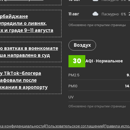
11 авг
Пасмурно · 6%
ербайджане
упредили о ливнях,
Обновлено при открытии страницы
х и граде 9–11 августа
Воздух
о взятках в военкомате
ша направлено в суд
30
AQI · Нормальное
у TikTok-блогера
PM2.5
9
афовали после
PM10
14
ржания в аэропорту
UV
Обновлено при открытии страницы
ка конфиденциальности
|
Пользовательское соглашение
|
Правила испо