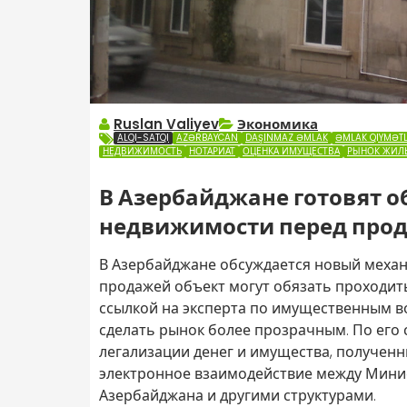
Ruslan Valiyev
Экономика
ALQI-SATQI
AZƏRBAYCAN
DAŞINMAZ ƏMLAK
ƏMLAK QIYMƏT
НЕДВИЖИМОСТЬ
НОТАРИАТ
ОЦЕНКА ИМУЩЕСТВА
РЫНОК ЖИЛ
В Азербайджане готовят о
недвижимости перед про
В Азербайджане обсуждается новый механ
продажей объект могут обязать проходит
ссылкой на эксперта по имущественным 
сделать рынок более прозрачным. По его 
легализации денег и имущества, полученн
электронное взаимодействие между Мини
Азербайджана и другими структурами.