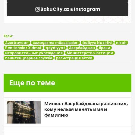
BakuCity.az в Instagram
Теги:
Azərbaycan
cəzaçəkmə müəssisələri
Ədliyyə Nazirliyi
nikah
Penitensiar Xidmət
qeydiyyat
Азербайджан
браки
исправительные учреждения
Министерство юстиции
пенитенциарная служба
регистрация актов
Еще по теме
Минюст Азербайджана разъяснил,
кому нельзя менять имя и
фамилию