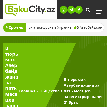
Skip
to
content
Срочно
нения при атаке дрона в Украине
В Азербайджане предупреди
В
тюрь
мах
Азер
байд
жана
В тюрьмах
за
Азербайджана за
пять
Главная
>
Общество
>
пять месяцев
меся
зарегистрировали
цев
31 брак
зарег