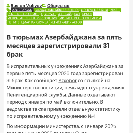
Ruslan Valiyev
Общество
AZƏRBAYCAN
CƏZAÇƏKMƏ MÜƏSSISƏLƏRI
ƏDLIYYƏ NAZIRLIYI
NIKAH
PENITENSIAR XIDMƏT
QEYDIYYAT
АЗЕРБАЙДЖАН
БРАКИ
ИСПРАВИТЕЛЬНЫЕ УЧРЕЖДЕНИЯ
МИНИСТЕРСТВО ЮСТИЦИИ
ПЕНИТЕНЦИАРНАЯ СЛУЖБА
РЕГИСТРАЦИЯ АКТОВ
В тюрьмах Азербайджана за пять
месяцев зарегистрировали 31
брак
В исправительных учреждениях Азербайджана за
первые пять месяцев 2026 года зарегистрирован
31 брак. Как сообщает
Azxeber
со ссылкой на
Министерство юстиции, речь идет о учреждениях
Пенитенциарной службы. Данные охватывают
период с января по май включительно. В
ведомстве также привели отдельную статистику
по исправительному учреждению №4.
По информации министерства, с 1 января 2025