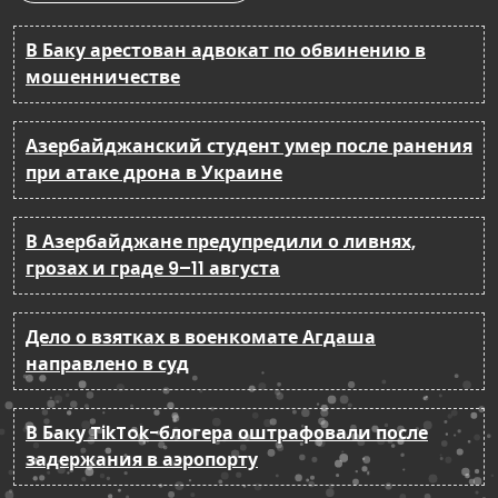
В Баку арестован адвокат по обвинению в
мошенничестве
Азербайджанский студент умер после ранения
при атаке дрона в Украине
В Азербайджане предупредили о ливнях,
грозах и граде 9–11 августа
Дело о взятках в военкомате Агдаша
направлено в суд
В Баку TikTok-блогера оштрафовали после
задержания в аэропорту