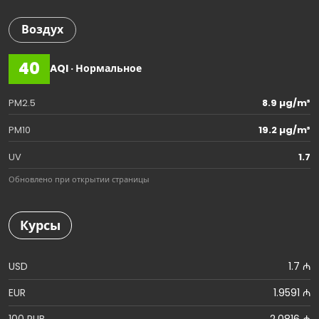
Воздух
40
AQI · Нормальное
PM2.5
8.9 µg/m³
PM10
19.2 µg/m³
UV
1.7
Обновлено при открытии страницы
Курсы
USD
1.7 ₼
EUR
1.9591 ₼
100 RUB
2.0816 ₼