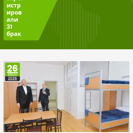
истр
иров
али
31
брак
26
ИЮН
2026