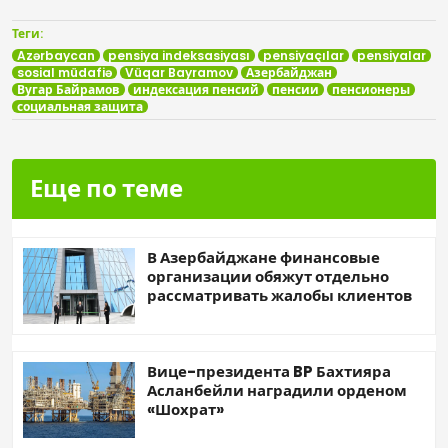
Теги:
Azərbaycan
pensiya indeksasiyası
pensiyaçılar
pensiyalar
sosial müdafiə
Vüqar Bayramov
Азербайджан
Вугар Байрамов
индексация пенсий
пенсии
пенсионеры
социальная защита
Еще по теме
В Азербайджане финансовые
организации обяжут отдельно
рассматривать жалобы клиентов
Вице-президента BP Бахтияра
Асланбейли наградили орденом
«Шохрат»