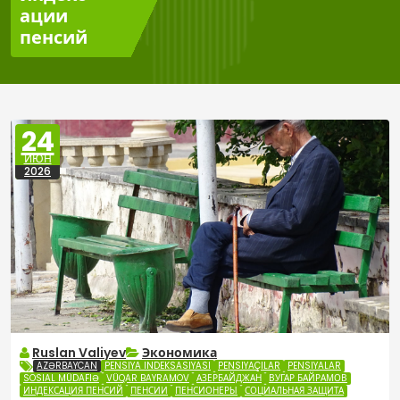
ации
пенсий
24
ИЮН
2026
Ruslan Valiyev
Экономика
AZƏRBAYCAN
PENSIYA INDEKSASIYASI
PENSIYAÇILAR
PENSIYALAR
SOSIAL MÜDAFIƏ
VÜQAR BAYRAMOV
АЗЕРБАЙДЖАН
ВУГАР БАЙРАМОВ
ИНДЕКСАЦИЯ ПЕНСИЙ
ПЕНСИИ
ПЕНСИОНЕРЫ
СОЦИАЛЬНАЯ ЗАЩИТА