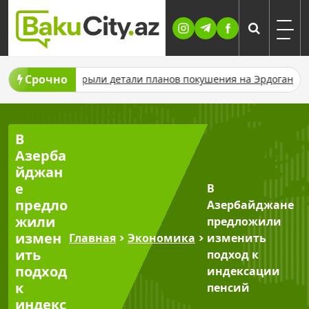
Skip
to
content
Срочно
урции раскрыли детали планов покушения на Эрдогана
В Азе
В
Азерба
йджан
е
В
предло
Азербайджане
жили
предложили
измен
Главная
>
Экономика
>
изменить
ить
подход к
подход
индексации
к
пенсий
индекс