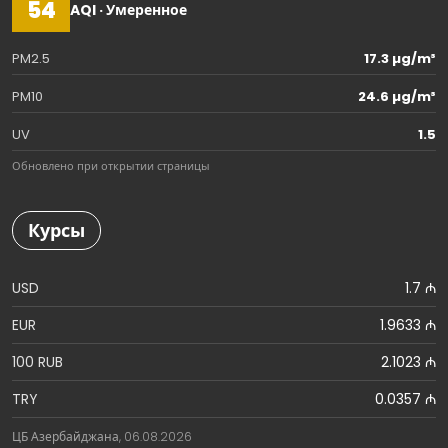
54
AQI · Умеренное
PM2.5
17.3 µg/m³
PM10
24.6 µg/m³
UV
1.5
Обновлено при открытии страницы
Курсы
USD
1.7 ₼
EUR
1.9633 ₼
100 RUB
2.1023 ₼
TRY
0.0357 ₼
ЦБ Азербайджана, 06.08.2026