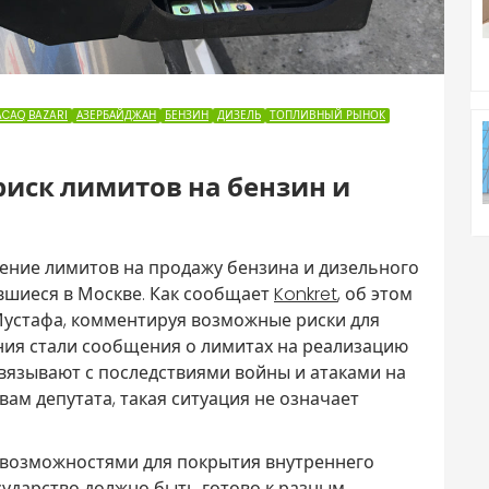
CAQ BAZARI
АЗЕРБАЙДЖАН
БЕНЗИН
ДИЗЕЛЬ
ТОПЛИВНЫЙ РЫНОК
иск лимитов на бензин и
дение лимитов на продажу бензина и дизельного
вшиеся в Москве. Как сообщает
Konkret
, об этом
Мустафа, комментируя возможные риски для
ния стали сообщения о лимитах на реализацию
связывают с последствиями войны и атаками на
ам депутата, такая ситуация не означает
т возможностями для покрытия внутреннего
осударство должно быть готово к разным