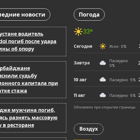
ледние новости
Погода
33°
бустане водитель
ai погиб после удара
Сегодня
Ясно · 0%
ны об опору
Пасмурно ·
Завтра
0%
ербайджане
яснили судьбу
10 авг
Пасмурно · 5%
ионного капитала при
атке стажа
11 авг
Пасмурно · 5%
Обновлено при открытии страницы
ндже мужчина погиб,
ясь разнять массовую
 в ресторане
Воздух