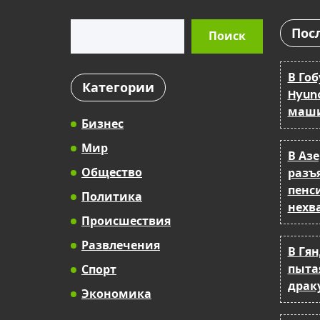
Поиск
Пос
Поиск
В Го
Категории
Hyund
маши
Бизнес
Мир
В Аз
Общество
разъ
пенс
Политика
нехв
Происшествия
Развлечения
В Гя
пыта
Спорт
драку
Экономика