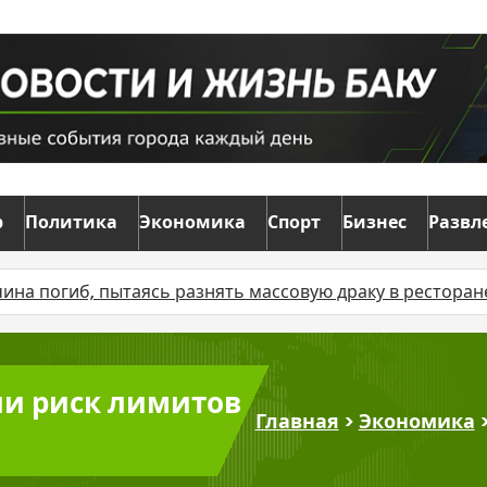
р
Политика
Экономика
Спорт
Бизнес
Развл
пытаясь разнять массовую драку в ресторане
В Баку
ли риск лимитов
Главная
>
Экономика