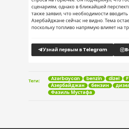
сценариям, однако в ближайшей перспект
также заявил, что необходимости вводить
Азербайджане сейчас не видно. Тема остае
поскольку топливо напрямую влияет на тр
Узнай первым в Telegram
B
Azərbaycan
benzin
dizel
F
Теги:
Азербайджан
бензин
дизе
Фазиль Мустафа