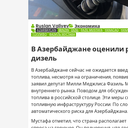
Ruslan Valiyev
Экономика
AZƏRBAYCAN
BENZIN
DIZEL
FAZIL MUSTAFA
YANACAQ
YANA
ТОПЛИВО
ФАЗИЛЬ МУСТАФА
В Азербайджане оценили р
дизель
В Азербайджане сейчас не ожидается вве
топлива, несмотря на ограничения, появи
заявил депутат Милли Меджлиса Фазиль 
внутреннего рынка. Поводом для обсужде
топлива в российской столице. Эти меры 
топливную инфраструктуру России. По слов
автоматического риска для Азербайджана.
Мустафа отметил, что страна располагае
спроса на горючее. Он подчеркнул, что г