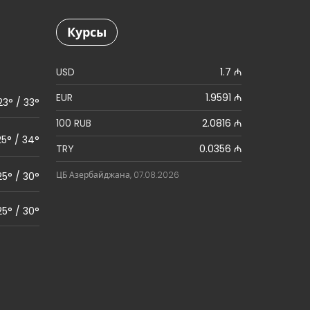
Курсы
USD
1.7 ₼
EUR
1.9591 ₼
23° / 33°
100 RUB
2.0816 ₼
25° / 34°
TRY
0.0356 ₼
ЦБ Азербайджана, 07.08.2026
25° / 30°
25° / 30°