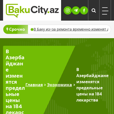
Skip
to
content
Срочно
ючат газ
В Баку из-за ремонта временно изменят движение 
В
Азерба
йджан
е
В
измен
Азербайджане
ятся
изменятся
Главная
>
Экономика
>
предел
предельные
ьные
цены на 184
цены
лекарства
на 184
лекарс