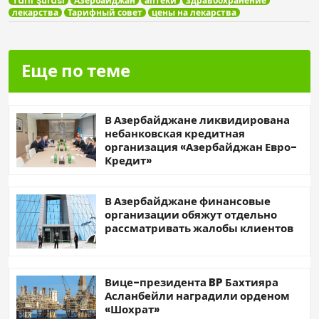
Tarif Şurası
Азербайджан
аптеки
здравоохранение
лекарства
Тарифный совет
цены на лекарства
Еще по теме
В Азербайджане ликвидирована
небанковская кредитная
организация «Азербайджан Евро-
Кредит»
В Азербайджане финансовые
организации обяжут отдельно
рассматривать жалобы клиентов
Вице-президента BP Бахтияра
Асланбейли наградили орденом
«Шохрат»