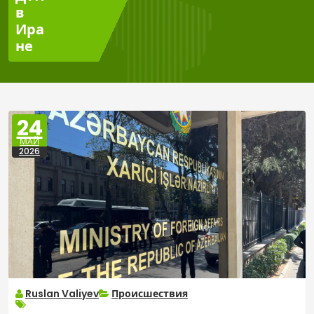
в
Ира
не
24
МАЙ
2026
Ruslan Valiyev
Происшествия