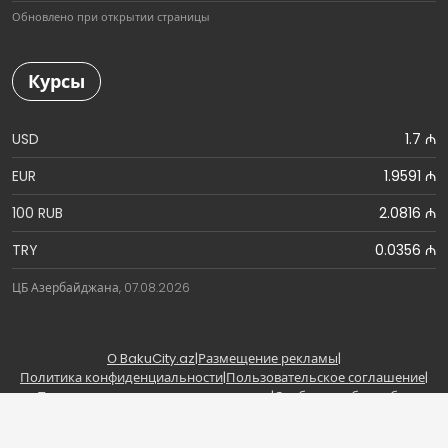
Обновлено при открытии страницы
Курсы
USD
1.7 ₼
EUR
1.9591 ₼
100 RUB
2.0816 ₼
TRY
0.0356 ₼
ЦБ Азербайджана, 07.08.2026
О BakuCity.az
|
Размещение рекламы
|
Политика конфиденциальности
|
Пользовательское соглашение
|
Правила использования материалов
|
Сообщить об ошибке