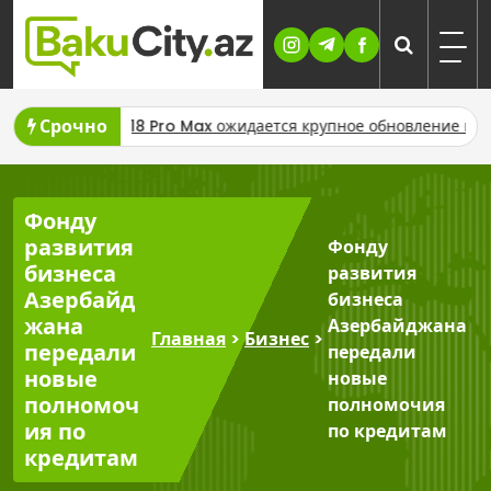
Skip
to
content
Срочно
У iPhone 18 Pro Max ожидается крупное обновление камеры
Фонду
развития
Фонду
бизнеса
развития
Азербайд
бизнеса
жана
Азербайджана
Главная
>
Бизнес
>
передали
передали
новые
новые
полномоч
полномочия
ия по
по кредитам
кредитам