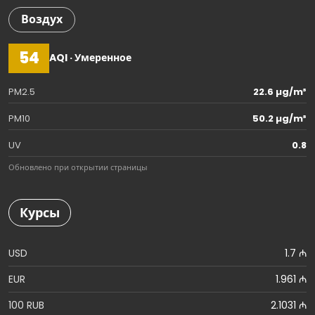
Воздух
54
AQI · Умеренное
PM2.5
22.6 µg/m³
PM10
50.2 µg/m³
UV
0.8
Обновлено при открытии страницы
Курсы
USD
1.7 ₼
EUR
1.961 ₼
100 RUB
2.1031 ₼