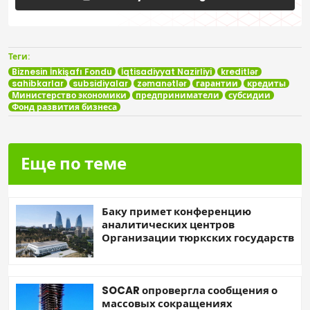
Теги:
Biznesin İnkişafı Fondu
İqtisadiyyat Nazirliyi
kreditlər
sahibkarlar
subsidiyalar
zəmanətlər
гарантии
кредиты
Министерство экономики
предприниматели
субсидии
Фонд развития бизнеса
Еще по теме
Баку примет конференцию
аналитических центров
Организации тюркских государств
SOCAR опровергла сообщения о
массовых сокращениях