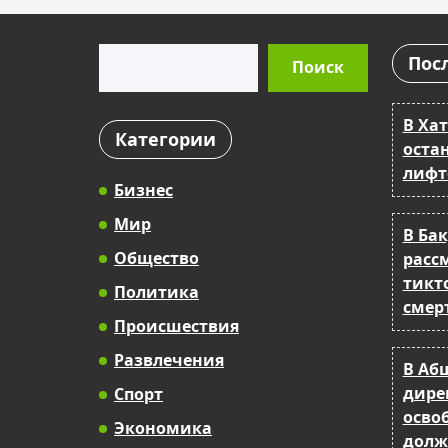
Поиск
Пос
Поиск
В Ха
Категории
оста
лифт
Бизнес
Мир
В Ба
Общество
расс
тикто
Политика
смер
Происшествия
Развлечения
В Аб
дире
Спорт
осво
Экономика
долж