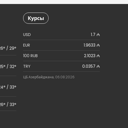
Курсы
USD
1.7 ₼
EUR
1.9633 ₼
26° / 29°
100 RUB
2.1023 ₼
TRY
0.0357 ₼
25° / 32°
ЦБ Азербайджана, 06.08.2026
24° / 33°
26° / 33°