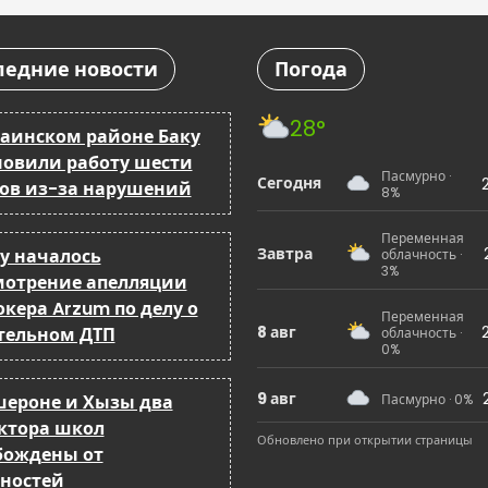
ледние новости
Погода
28°
таинском районе Баку
новили работу шести
Пасмурно ·
Сегодня
ов из-за нарушений
8%
Переменная
Завтра
ку началось
облачность ·
3%
мотрение апелляции
кера Arzum по делу о
Переменная
8 авг
тельном ДТП
облачность ·
0%
9 авг
шероне и Хызы два
Пасмурно · 0%
ктора школ
Обновлено при открытии страницы
бождены от
ностей