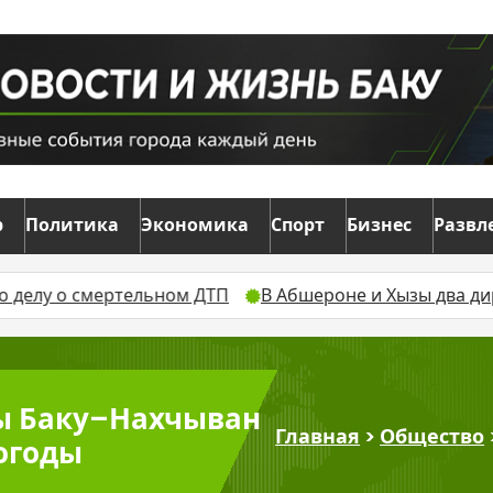
р
Политика
Экономика
Спорт
Бизнес
Развл
ьном ДТП
В Абшероне и Хызы два директора школ ос
сы Баку–Нахчыван
Главная
>
Общество
погоды