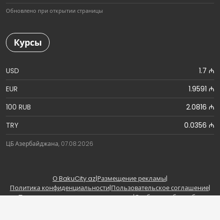
Обновлено при открытии страницы
Курсы
USD
1.7 ₼
EUR
1.9591 ₼
100 RUB
2.0816 ₼
TRY
0.0356 ₼
ЦБ Азербайджана, 07.08.2026
О BakuCity.az
|
Размещение рекламы
|
Политика конфиденциальности
|
Пользовательское соглашение
|
Правила использования материалов
|
Сообщить об ошибке