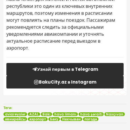
республики это один из ключевых внутренних
маршрутов, поэтому изменения в расписании
могут повлиять на планы поездок. Пассажирам
рекомендуется следить за официальными
уведомлениями авиакомпании и уточнять
актуальное расписание перед выездом в
аэропорт.
Узнай первым в Telegram
BakuCity.az в Instagram
Теги:
aviareyslər
AZAL
Bakı
hava limanı
hava şəraiti
Naxçıvan
авиарейсы
аэропорт
Баку
Нахчыван
погода