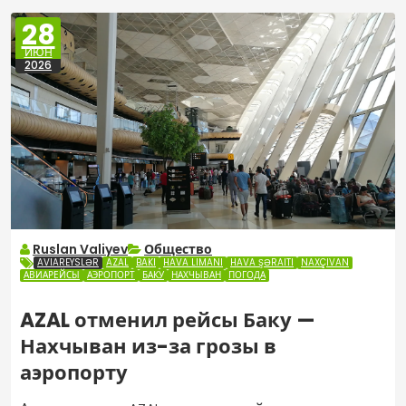
28
ИЮН
2026
Ruslan Valiyev
Общество
AVIAREYSLƏR
AZAL
BAKI
HAVA LIMANI
HAVA ŞƏRAITI
NAXÇIVAN
АВИАРЕЙСЫ
АЭРОПОРТ
БАКУ
НАХЧЫВАН
ПОГОДА
AZAL отменил рейсы Баку —
Нахчыван из-за грозы в
аэропорту