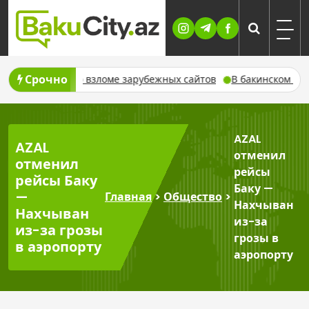
Skip
to
content
Срочно
аемых во взломе зарубежных сайтов
В бакинском госпитале
AZAL
AZAL
отменил
отменил
рейсы
рейсы Баку
Баку —
—
Главная
>
Общество
>
Нахчыван
Нахчыван
из-за
из-за грозы
грозы в
в аэропорту
аэропорту