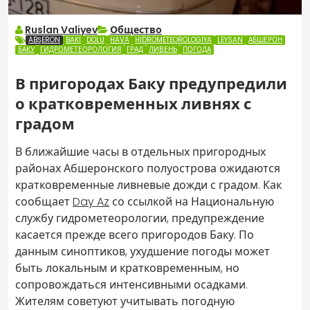
Ruslan Valiyev
Общество
ABŞERON
BAKI
DOLU
HAVA
HIDROMETEOROLOGIYA
LEYSAN
АБШЕРОН
БАКУ
ГИДРОМЕТЕОРОЛОГИЯ
ГРАД
ЛИВЕНЬ
ПОГОДА
В пригородах Баку предупредили
о кратковременных ливнях с
градом
В ближайшие часы в отдельных пригородных
районах Абшеронского полуострова ожидаются
кратковременные ливневые дожди с градом. Как
сообщает
Day Az
со ссылкой на Национальную
службу гидрометеорологии, предупреждение
касается прежде всего пригородов Баку. По
данным синоптиков, ухудшение погоды может
быть локальным и кратковременным, но
сопровождаться интенсивными осадками.
Жителям советуют учитывать погодную