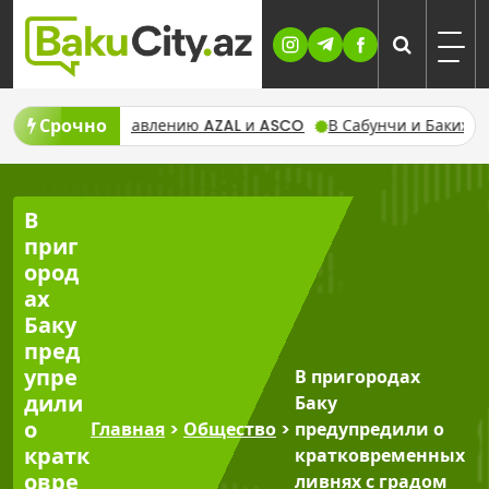
Skip
to
content
Срочно
 управлению AZAL и ASCO
В Сабунчи и Бакиханове 7 августа
В
приг
ород
ах
Баку
пред
упре
В пригородах
дили
Баку
о
Главная
>
Общество
>
предупредили о
кратк
кратковременных
овре
ливнях с градом