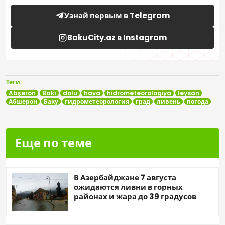
Узнай первым в Telegram
BakuCity.az в Instagram
Теги:
Abşeron
Bakı
dolu
hava
hidrometeorologiya
leysan
Абшерон
Баку
гидрометеорология
град
ливень
погода
Еще по теме
В Азербайджане 7 августа
ожидаются ливни в горных
районах и жара до 39 градусов