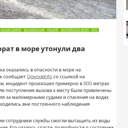
XƏZƏR DƏNIZI
XILASEDICILƏR
ДЖОРАТ
КАСПИЙСКОЕ МОРЕ
МЧС
рат в море утонули два
ека оказались в опасности в море на
ак сообщает
Qaynarinfo
со ссылкой на
м, инцидент произошел примерно в 900 метрах
ле поступления вызова к месту были привлечены
ля за маломерными судами и спасения на водах
находились вне постоянного наблюдения
ии сотрудники службы смогли вытащить из воды
ия. Его удалось спасти, подробности о состоянии