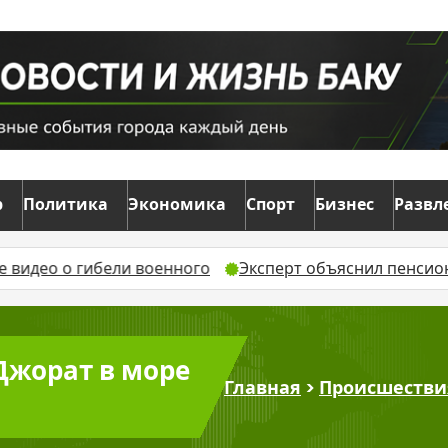
р
Политика
Экономика
Спорт
Бизнес
Развл
ли военного
Эксперт объяснил пенсионные права а
Джорат в море
Главная
>
Происшестви