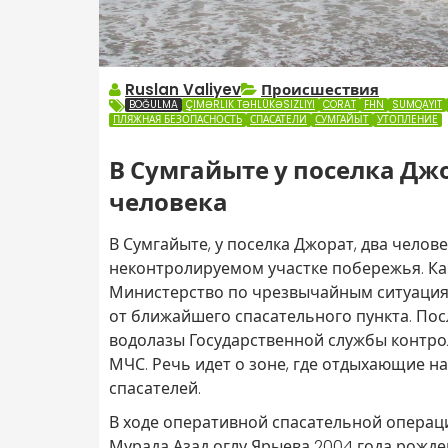
Ruslan Valiyev
Происшествия
BOĞULMA
ÇIMƏRLIK TƏHLÜKƏSIZLIYI
CORAT
FHN
SUMQAYIT
ПЛЯЖНАЯ БЕЗОПАСНОСТЬ
СПАСАТЕЛИ
СУМГАЙЫТ
УТОПЛЕНИЕ
В Сумгайыте у поселка Джо
человека
В Сумгайыте, у поселка Джорат, два челов
неконтролируемом участке побережья. К
Министерство по чрезвычайным ситуация
от ближайшего спасательного пункта. Пос
водолазы Государственной службы контро
МЧС. Речь идет о зоне, где отдыхающие 
спасателей.
В ходе оперативной спасательной операц
Мурада Азад оглу Ярыева 2004 года рожден