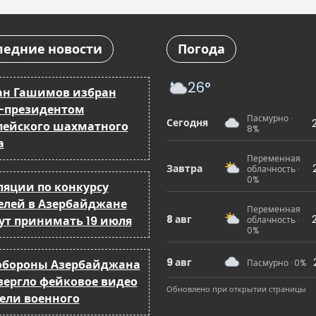
ледние новости
Погода
26°
ан Гашимов избран
-президентом
Пасмурно ·
Сегодня
пейского шахматного
8%
а
Переменная
Завтра
облачность ·
0%
ляции по конкурсу
елей в Азербайджане
Переменная
8 авг
ут принимать 19 июля
облачность ·
0%
9 авг
бороны Азербайджана
Пасмурно · 0%
вергло фейковое видео
Обновлено при открытии страницы
бели военного