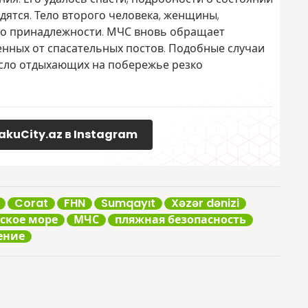
ятся. Тело второго человека, женщины,
по принадлежности. МЧС вновь обращает
ленных от спасательных постов. Подобные случаи
исло отдыхающих на побережье резко
akuCity.az в Instagram
Corat
FHN
Sumqayıt
Xəzər dənizi
ское море
МЧС
пляжная безопасность
ение