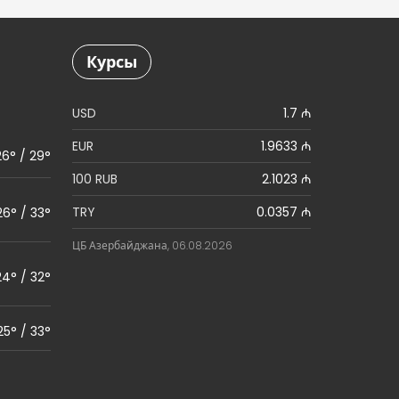
Курсы
USD
1.7 ₼
EUR
1.9633 ₼
26° / 29°
100 RUB
2.1023 ₼
TRY
0.0357 ₼
26° / 33°
ЦБ Азербайджана, 06.08.2026
24° / 32°
25° / 33°