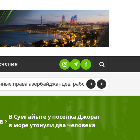
ечения
зербайджанцев, работающих за рубежом
Жители Дали
В Сумгайыте у поселка Джорат
я
>
в море утонули два человека