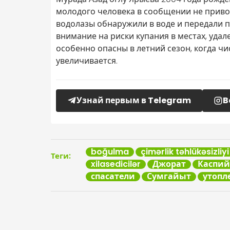
молодого человека в сообщении не привод
водолазы обнаружили в воде и передали 
внимание на риски купания в местах, уда
особенно опасны в летний сезон, когда ч
увеличивается.
Узнай первым в Telegram
B
boğulma
çimərlik təhlükəsizliyi
Теги:
xilasedicilər
Джорат
Каспий
спасатели
Сумгайыт
утопл