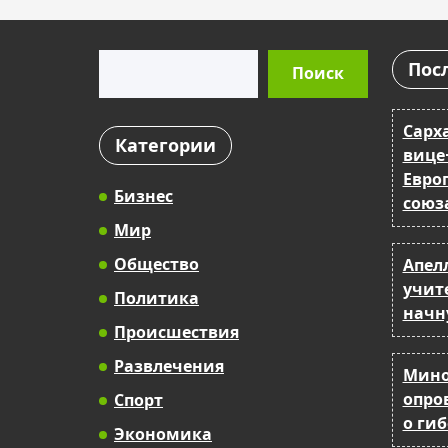
Поиск
Пос
Поиск
Сарх
Категории
вице
Евро
Бизнес
союз
Мир
Общество
Апел
учит
Политика
начн
Происшествия
Развлечения
Мино
опро
Спорт
о ги
Экономика