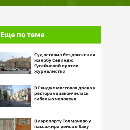
Еще по теме
Суд оставил без движения
жалобу Севиндж
Гусейновой против
журналистки
В Гяндже массовая драка у
ресторана закончилась
гибелью человека
В аэропорту Толмачево у
пассажира рейса в Баку