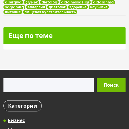
allergiya
çiyələk
dietoloq
qida həssaslığı
qidalanma
sağlamlıq
аллергия
диетолог
здоровье
клубника
питание
пищевая чувствительность
Еще по теме
Поиск
Поиск
Категории
Бизнес