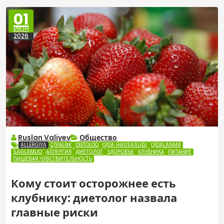
01
ИЮН
2026
Ruslan Valiyev
Общество
ALLERGIYA
ÇIYƏLƏK
DIETOLOQ
QIDA HƏSSASLIĞI
QIDALANMA
SAĞLAMLIQ
АЛЛЕРГИЯ
ДИЕТОЛОГ
ЗДОРОВЬЕ
КЛУБНИКА
ПИТАНИЕ
ПИЩЕВАЯ ЧУВСТВИТЕЛЬНОСТЬ
Кому стоит осторожнее есть
клубнику: диетолог назвала
главные риски