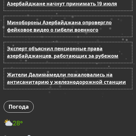
Азербайджане начнут принимать 19 июля
Минобороны Азербайджана опровергло
фейковое видео о гибели военного
Эксперт объяснил пенсионные права
азербайджанцев, работающих за рубежом
Жители Далимамедли пожаловались на
антисанитарию у железнодорожной станции
Погода
28°