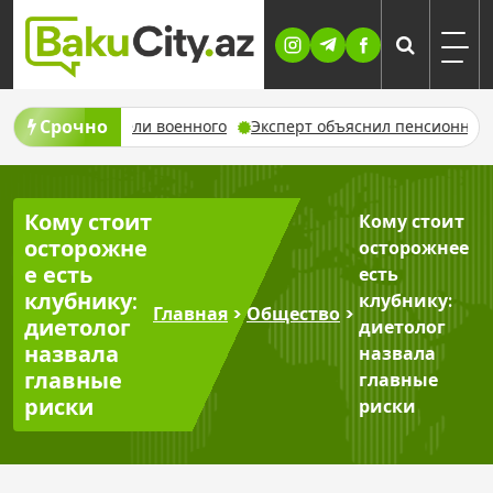
Skip
to
content
Срочно
део о гибели военного
Эксперт объяснил пенсионные прав
Кому стоит
Кому стоит
осторожне
осторожнее
е есть
есть
клубнику:
клубнику:
Главная
>
Общество
>
диетолог
диетолог
назвала
назвала
главные
главные
риски
риски