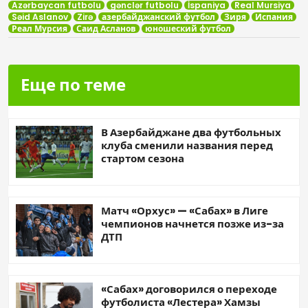
Azərbaycan futbolu
gənclər futbolu
İspaniya
Real Mursiya
Səid Aslanov
Zirə
азербайджанский футбол
Зиря
Испания
Реал Мурсия
Саид Асланов
юношеский футбол
Еще по теме
В Азербайджане два футбольных
клуба сменили названия перед
стартом сезона
Матч «Орхус» — «Сабах» в Лиге
чемпионов начнется позже из-за
ДТП
«Сабах» договорился о переходе
футболиста «Лестера» Хамзы