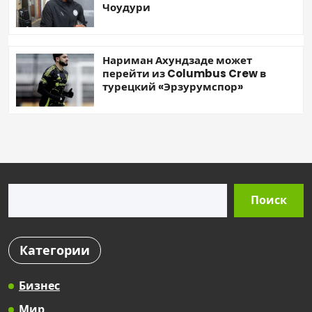
Чоудури
Нариман Ахундзаде может
перейти из Columbus Crew в
турецкий «Эрзурумспор»
Поиск
Поиск
Категории
Бизнес
Мир