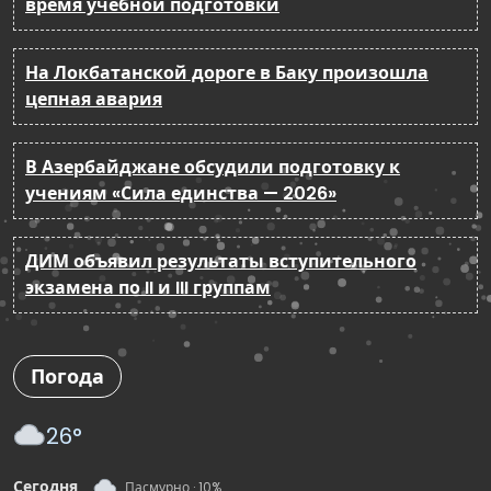
время учебной подготовки
На Локбатанской дороге в Баку произошла
цепная авария
В Азербайджане обсудили подготовку к
учениям «Сила единства — 2026»
ДИМ объявил результаты вступительного
экзамена по II и III группам
Погода
26°
Сегодня
Пасмурно · 10%