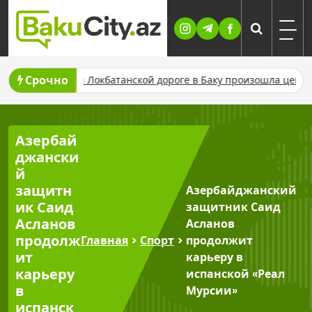
Skip
to
content
Срочно
товки
На Локбатанской дороге в Баку произошла цепная авар
Азербай
джански
й
защитн
Азербайджанский
ик Саид
защитник Саид
Асланов
Асланов
продолж
Главная
>
Спорт
>
продолжит
ит
карьеру в
карьеру
испанской «Реал
в
Мурсии»
испанск