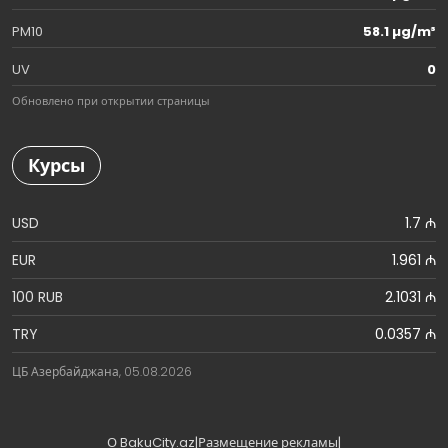
PM10
58.1 µg/m³
UV
0
Обновлено при открытии страницы
Курсы
USD
1.7 ₼
EUR
1.961 ₼
100 RUB
2.1031 ₼
TRY
0.0357 ₼
ЦБ Азербайджана, 05.08.2026
О BakuCity.az
|
Размещение рекламы
|