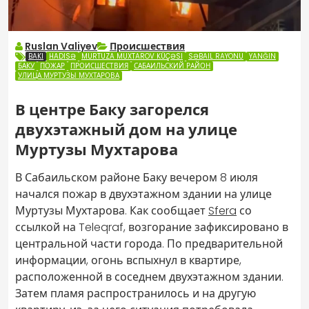
Ruslan Valiyev
Происшествия
BAKI
HADISƏ
MURTUZA MUXTAROV KÜÇƏSI
SƏBAIL RAYONU
YANĞIN
БАКУ
ПОЖАР
ПРОИСШЕСТВИЯ
САБАИЛЬСКИЙ РАЙОН
УЛИЦА МУРТУЗЫ МУХТАРОВА
В центре Баку загорелся
двухэтажный дом на улице
Муртузы Мухтарова
В Сабаильском районе Баку вечером 8 июля
начался пожар в двухэтажном здании на улице
Муртузы Мухтарова. Как сообщает
Sfera
со
ссылкой на Teleqraf, возгорание зафиксировано в
центральной части города. По предварительной
информации, огонь вспыхнул в квартире,
расположенной в соседнем двухэтажном здании.
Затем пламя распространилось и на другую