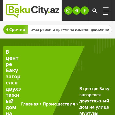
Skip
to
content
Срочно
В Баку из-за ремонта временно изменят движение шести авт
В
цент
ре
Баку
загор
елся
двухэ
В центре Баку
тажн
загорелся
ый
двухэтажный
Главная
>
Происшествия
>
дом
дом на улице
на
Муртузы