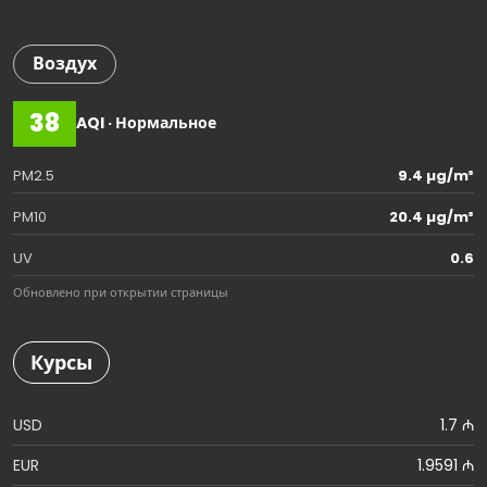
Воздух
38
AQI · Нормальное
PM2.5
9.4 µg/m³
PM10
20.4 µg/m³
UV
0.6
Обновлено при открытии страницы
Курсы
USD
1.7 ₼
EUR
1.9591 ₼