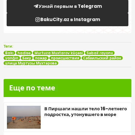
Узнай первым в Telegram
BakuCity.az в Instagram
Теги:
Bakı
hadisə
Murtuza Muxtarov küçəsi
Səbail rayonu
yanğın
Баку
пожар
происшествия
Сабаильский район
улица Муртузы Мухтарова
Еще по теме
В Пиршаги нашли тело 16-летнего
подростка, утонувшего в море