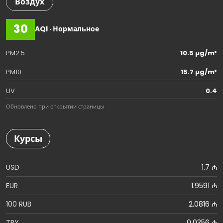
Воздух
30
AQI · Нормальное
PM2.5
10.5 µg/m³
PM10
15.7 µg/m³
UV
0.4
Обновлено при открытии страницы
Курсы
USD
1.7 ₼
EUR
1.9591 ₼
100 RUB
2.0816 ₼
TRY
0.0356 ₼