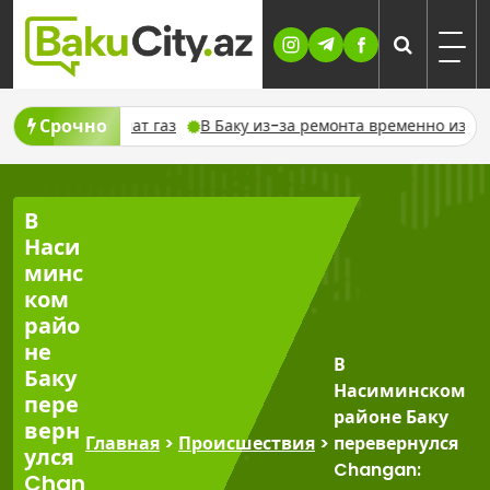
Skip
to
content
Срочно
 отключат газ
В Баку из-за ремонта временно изменят движ
В
Наси
минс
ком
райо
не
В
Баку
Насиминском
пере
районе Баку
верн
Главная
>
Происшествия
>
перевернулся
улся
Changan:
Chan