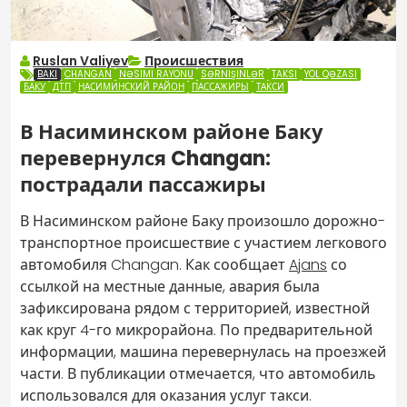
Ruslan Valiyev
Происшествия
BAKI
CHANGAN
NƏSIMI RAYONU
SƏRNIŞINLƏR
TAKSI
YOL QƏZASI
БАКУ
ДТП
НАСИМИНСКИЙ РАЙОН
ПАССАЖИРЫ
ТАКСИ
В Насиминском районе Баку
перевернулся Changan:
пострадали пассажиры
В Насиминском районе Баку произошло дорожно-
транспортное происшествие с участием легкового
автомобиля Changan. Как сообщает
Ajans
со
ссылкой на местные данные, авария была
зафиксирована рядом с территорией, известной
как круг 4-го микрорайона. По предварительной
информации, машина перевернулась на проезжей
части. В публикации отмечается, что автомобиль
использовался для оказания услуг такси.