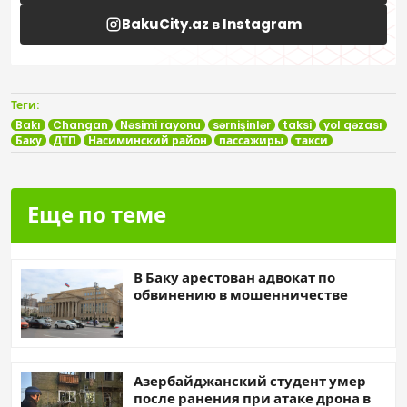
BakuCity.az в Instagram
Теги:
Bakı
Changan
Nəsimi rayonu
sərnişinlər
taksi
yol qəzası
Баку
ДТП
Насиминский район
пассажиры
такси
Еще по теме
В Баку арестован адвокат по
обвинению в мошенничестве
Азербайджанский студент умер
после ранения при атаке дрона в