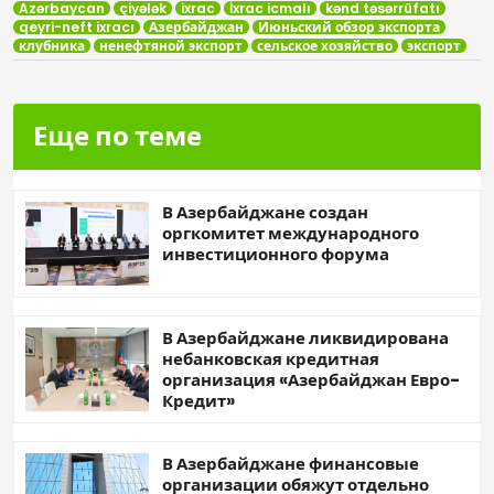
Azərbaycan
çiyələk
ixrac
İxrac icmalı
kənd təsərrüfatı
qeyri-neft ixracı
Азербайджан
Июньский обзор экспорта
клубника
ненефтяной экспорт
сельское хозяйство
экспорт
Еще по теме
В Азербайджане создан
оргкомитет международного
инвестиционного форума
В Азербайджане ликвидирована
небанковская кредитная
организация «Азербайджан Евро-
Кредит»
В Азербайджане финансовые
организации обяжут отдельно