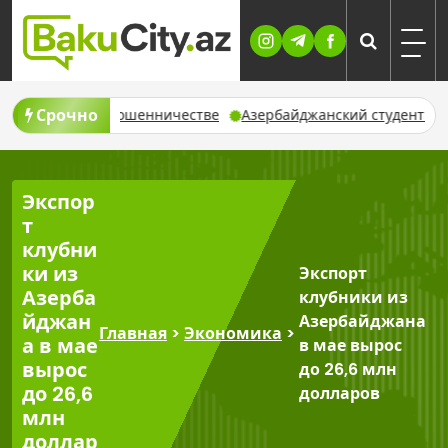
Skip
to
content
Срочно
ю в мошенничестве
Азербайджанский студент умер после ран
Экспор
т
клубни
ки из
Экспорт
Азерба
клубники из
йджан
Азербайджана
Главная
>
Экономика
>
а в мае
в мае вырос
вырос
до 26,6 млн
до 26,6
долларов
млн
доллар