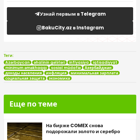
Узнай первым в Telegram
BakuCity.az в Instagram
Теги:
Azərbaycan
əhalinin gəlirləri
inflyasiya
iqtisadiyyat
minimum əməkhaqqı
sosial müdafiə
Азербайджан
доходы населения
инфляция
минимальная зарплата
социальная защита
экономика
Еще по теме
На бирже COMEX снова
подорожали золото и серебро