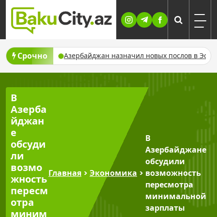
Skip
to
content
Срочно
е проверок
Азербайджан назначил новых послов в Эстонии, 
В
Азерба
йджан
е
В
обсуди
Азербайджане
ли
обсудили
возмо
Главная
>
Экономика
>
возможность
жность
пересмотра
пересм
минимальной
отра
зарплаты
миним