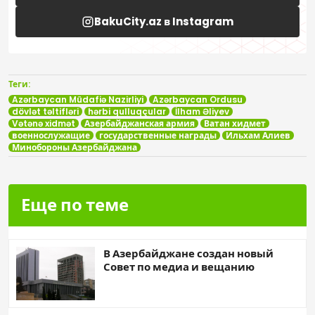
BakuCity.az в Instagram
Теги:
Azərbaycan Müdafiə Nazirliyi
Azərbaycan Ordusu
dövlət təltifləri
hərbi qulluqçular
İlham Əliyev
Vətənə xidmət
Азербайджанская армия
Ватан хидмет
военнослужащие
государственные награды
Ильхам Алиев
Минобороны Азербайджана
Еще по теме
В Азербайджане создан новый
Совет по медиа и вещанию