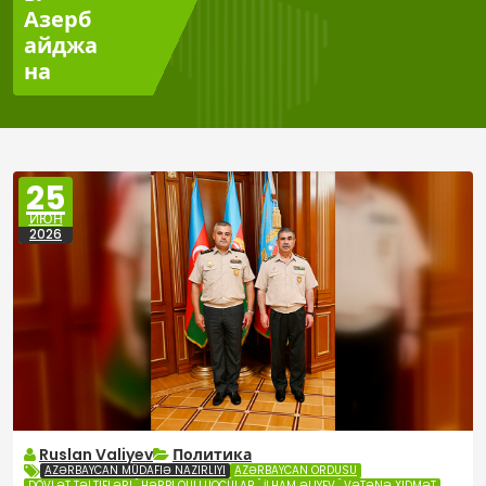
Азерб
айджа
на
25
ИЮН
2026
Ruslan Valiyev
Политика
AZƏRBAYCAN MÜDAFIƏ NAZIRLIYI
AZƏRBAYCAN ORDUSU
DÖVLƏT TƏLTIFLƏRI
HƏRBI QULLUQÇULAR
İLHAM ƏLIYEV
VƏTƏNƏ XIDMƏT