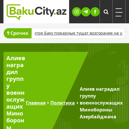
Skip
to
content
Срочно
ку
В центре Баку пожарные тушат возгорание на улице Юс
Алиев
награ
дил
групп
у
Алиев наградил
военн
группу
ослуж
Главная
>
Политика
>
военнослужащих
ащих
Минобороны
Мино
Азербайджана
борон
ы