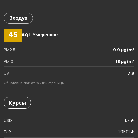
Воздух
45
AQI · Умеренное
PM2.5
9.9 µg/m³
PM10
18 µg/m³
UV
7.9
Обновлено при открытии страницы
Курсы
USD
1.7 ₼
EUR
1.9591 ₼