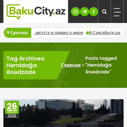
Skip
to
content
Срочно
джана с 8 августа и заявил о мире
В Сумгайыте расширяетс
Tag Archives:
Posts tagged
Həmidağa
Главная
>
"Həmidağa
Əsədzadə
Əsədzadə"
26
ИЮН
2026