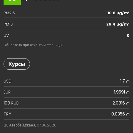
PM2.5
10.6 µg/m³
PM10
26.4 µg/m³
UV
0
Обновлено при открытии страницы
Курсы
USD
1.7 ₼
EUR
1.9591 ₼
100 RUB
2.0816 ₼
TRY
0.0356 ₼
ЦБ Азербайджана, 07.08.2026