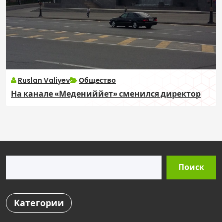
Ruslan Valiyev
Общество
На канале «Медениййет» сменился директор
Поиск
Поиск
Категории