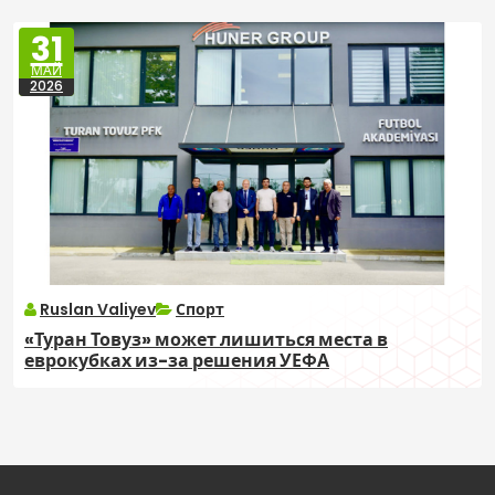
31
МАЙ
2026
Ruslan Valiyev
Спорт
«Туран Товуз» может лишиться места в
еврокубках из-за решения УЕФА