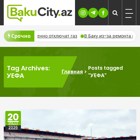
Skip
to
content
Срочно
но отключат газ
В Баку из-за ремонта временно изменят дв
Tag Archives:
Posts tagged
Главная
>
УЕФА
"УЕФА"
20
ИЮЛ
2026