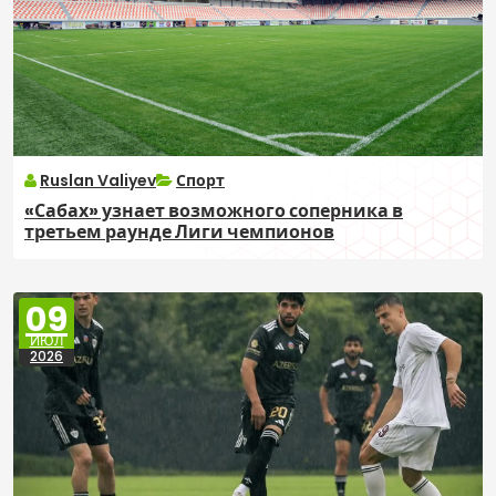
Ruslan Valiyev
Спорт
«Сабах» узнает возможного соперника в
третьем раунде Лиги чемпионов
09
ИЮЛ
2026