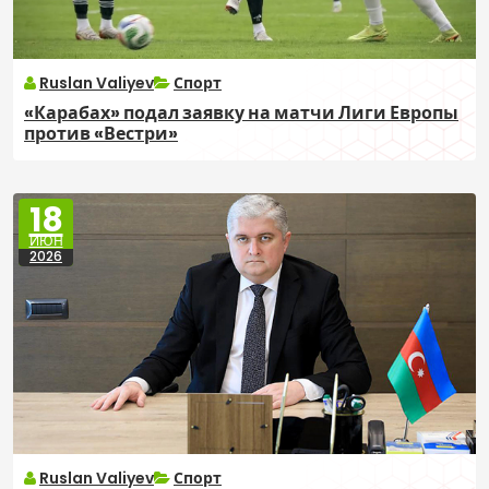
Ruslan Valiyev
Спорт
«Карабах» подал заявку на матчи Лиги Европы
против «Вестри»
18
ИЮН
2026
Ruslan Valiyev
Спорт