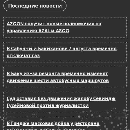
Последние новости
AZCON получит новые полномочия по
управлению AZAL и ASCO
В Сабунчи и Бакиханове 7 августа временно
отключат газ
В Баку из-за ремонта временно изменят
движение шести автобусных маршрутов
Суд оставил без движения жалобу Севиндж
Гусейновой против журналистки
В Гяндже массовая драка у ресторана