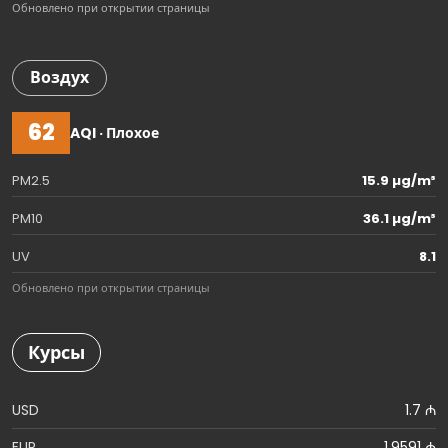
Обновлено при открытии страницы
Воздух
62
AQI · Плохое
PM2.5
15.9 µg/m³
PM10
36.1 µg/m³
UV
8.1
Обновлено при открытии страницы
Курсы
USD
1.7 ₼
EUR
1.9591 ₼