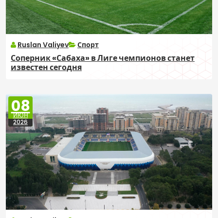
Ruslan Valiyev
Спорт
Соперник «Сабаха» в Лиге чемпионов станет
известен сегодня
08
ИЮН
2026