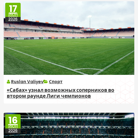
17
ИЮН
2026
Ruslan Valiyev
Спорт
«Сабах» узнал возможных соперников во
втором раунде Лиги чемпионов
16
ИЮН
2026