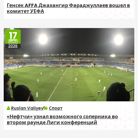
Генсек AFFA Джахангир Фараджуллаев вошел в
комитет УЕФА
17
ИЮН
2026
Ruslan Valiyev
Спорт
«Нефтчи» узнал возможного соперника во
втором раунде Лиги конференций