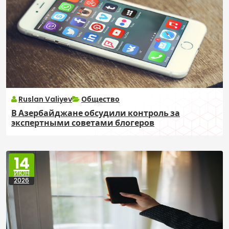
Ruslan Valiyev
Общество
В Азербайджане обсудили контроль за
экспертными советами блогеров
14
ИЮН
2026