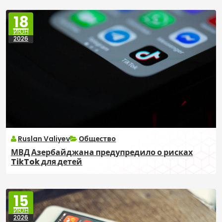
18
ИЮН
2026
Ruslan Valiyev
Общество
МВД Азербайджана предупредило о рисках
TikTok для детей
15
ИЮН
2026