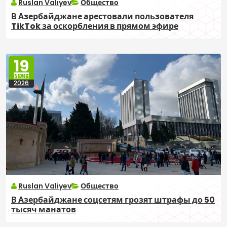
Ruslan Valiyev
Общество
В Азербайджане арестовали пользователя
TikTok за оскорбления в прямом эфире
19
ИЮН
2026
Ruslan Valiyev
Общество
В Азербайджане соцсетям грозят штрафы до 50
тысяч манатов