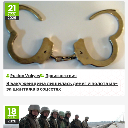
21
ИЮЛ
2026
Ruslan Valiyev
Происшествия
В Баку женщина лишилась денег и золота из-
за шантажа в соцсетях
18
ИЮЛ
2026