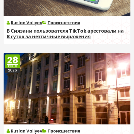
Ruslan Valiyev
Происшествия
В Сиязани пользователя TikTok арестовали на
8 суток за неэтичные выражения
28
ИЮЛ
2026
Ruslan Valiyev
Происшествия