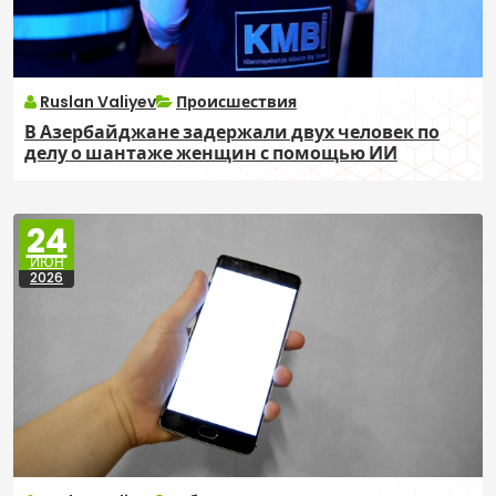
Ruslan Valiyev
Происшествия
В Азербайджане задержали двух человек по
делу о шантаже женщин с помощью ИИ
24
ИЮН
2026