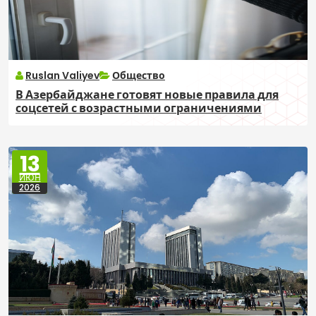
Ruslan Valiyev
Общество
В Азербайджане готовят новые правила для
соцсетей с возрастными ограничениями
13
ИЮН
2026