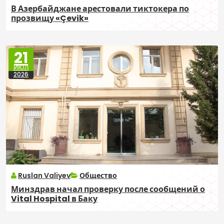
В Азербайджане арестовали тиктокера по
прозвищу «Çevik»
21
ИЮЛ
2026
Ruslan Valiyev
Общество
Минздрав начал проверку после сообщений о
Vital Hospital в Баку