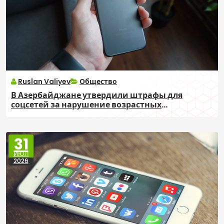
Ruslan Valiyev
Общество
В Азербайджане утвердили штрафы для
соцсетей за нарушение возрастных
ограничений
31
ИЮЛ
2026