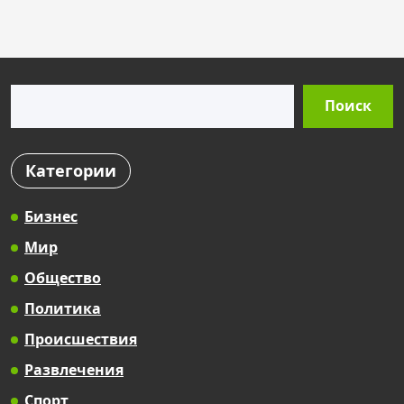
s
t
s
Поиск
p
Поиск
a
g
Категории
i
n
Бизнес
a
Мир
t
Общество
i
Политика
o
Происшествия
n
Развлечения
Спорт