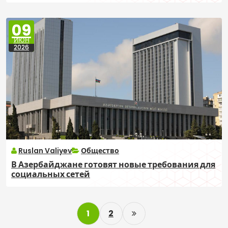
09
ИЮН
2026
Ruslan Valiyev
Общество
В Азербайджане готовят новые требования для
социальных сетей
P
1
2
o