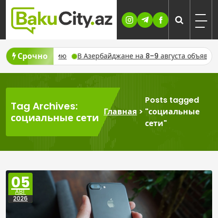
Skip
to
content
Срочно
айджане на 8–9 августа объявили предупреждение из-за сильн
Posts tagged
Tag Archives:
Главная
>
"социальные
социальные сети
сети"
05
АВГ
2026