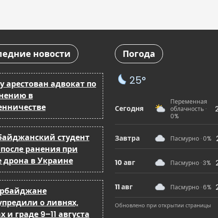
ледние новости
Погода
25°
у арестован адвокат по
нению в
Переменная
нничестве
Сегодня
облачность ·
0%
байджанский студент
Завтра
Пасмурно · 0%
 после ранения при
е дрона в Украине
10 авг
Пасмурно · 3%
11 авг
Пасмурно · 6%
ербайджане
упредили о ливнях,
Обновлено при открытии страницы
х и граде 9–11 августа