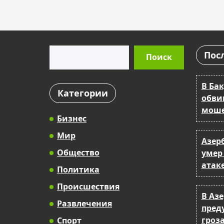
Поиск
Пос
Поиск
В Бак
Категории
обви
моше
Бизнес
Мир
Азер
Общество
умер
атак
Политика
Происшествия
В Аз
Развлечения
пред
гроза
Спорт