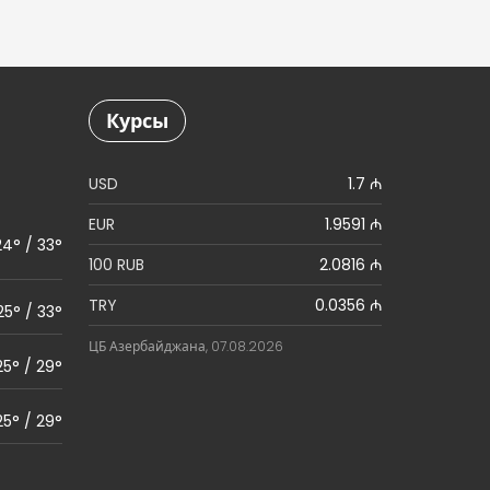
Курсы
USD
1.7 ₼
EUR
1.9591 ₼
24° / 33°
100 RUB
2.0816 ₼
TRY
0.0356 ₼
25° / 33°
ЦБ Азербайджана, 07.08.2026
25° / 29°
25° / 29°