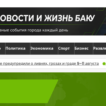
р
Политика
Экономика
Спорт
Бизнес
Развл
ли о ливнях, грозах и граде 9–11 августа
Дело о взят