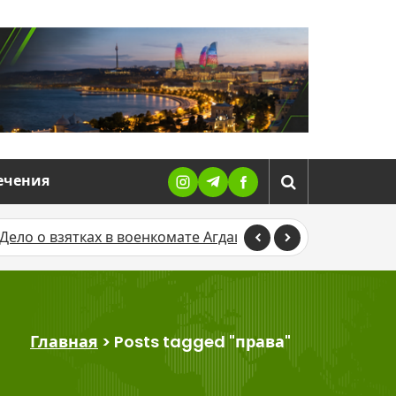
ечения
ках в военкомате Агдаша направлено в суд
В Баку Ti
Главная
>
Posts tagged "права"