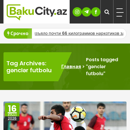
Skip
to
content
Срочно
жана изъяло почти 66 килограммов наркотиков за сутки
Зам
Posts tagged
Tag Archives:
Главная
>
"gənclər
gənclər futbolu
futbolu"
16
ИЮЛ
2026