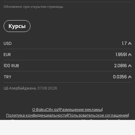
Обновлено при открытии страницы
Курсы
USD
1.7 ₼
EUR
1.9591 ₼
100 RUB
2.0816 ₼
TRY
0.0356 ₼
ЦБ Азербайджана, 07.08.2026
О BakuCity.az
|
Размещение рекламы
|
Политика конфиденциальности
|
Пользовательское соглашение
|
Правила использования материалов
|
Сообщить об ошибке